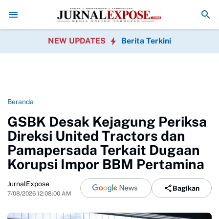
uan Satwa Liar Dihentikan
Pegawai Kecamatan Caringin Gelar Khitana
NEW UPDATES
Berita Terkini
Beranda
GSBK Desak Kejagung Periksa
Direksi United Tractors dan
Pamapersada Terkait Dugaan
Korupsi Impor BBM Pertamina
JurnalExpose
Bagikan
7/08/2026 12:08:00 AM