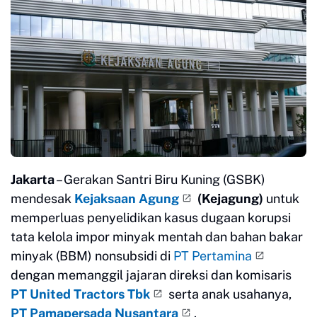
Jakarta
– Gerakan Santri Biru Kuning (GSBK)
mendesak
Kejaksaan Agung
(Kejagung)
untuk
memperluas penyelidikan kasus dugaan korupsi
tata kelola impor minyak mentah dan bahan bakar
minyak (BBM) nonsubsidi di
PT Pertamina
dengan memanggil jajaran direksi dan komisaris
PT United Tractors Tbk
serta anak usahanya,
PT Pamapersada Nusantara
.