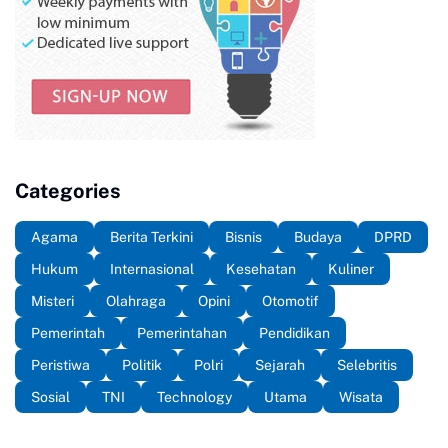
Categories
Agama
Berita Terkini
Bisnis
Budaya
DPRD
Hukum
Internasional
Kesehatan
Kuliner
Misteri
Olahraga
Opini
Otomotif
Pemerintah
Pemerintahan
Pendidikan
Peristiwa
Politik
Polri
Sejarah
Selebritis
Sosial
TNI
Technology
Utama
Wisata