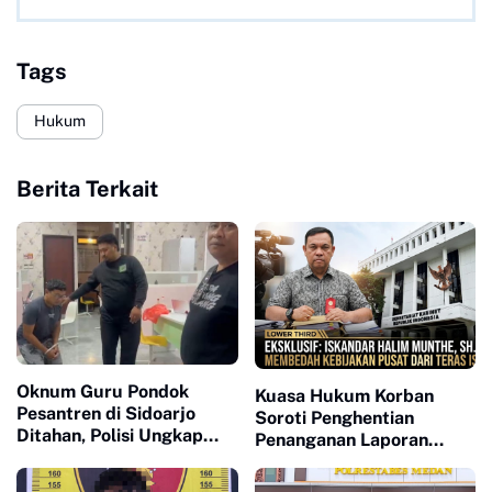
Tags
Hukum
Berita Terkait
Oknum Guru Pondok
Kuasa Hukum Korban
Pesantren di Sidoarjo
Soroti Penghentian
Ditahan, Polisi Ungkap
Penanganan Laporan
Dugaan Kekerasan
Dugaan Transaksi Tanpa
Seksual terhadap
Izin, Minta Proses