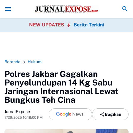
olrestabes Medan Transparan Usut Kematian Winda
Forwatu Banten
NEW UPDATES
Berita Terkini
Beranda
Hukum
Polres Jakbar Gagalkan
Penyelundupan 14 Kg Sabu
Jaringan Internasional Lewat
Bungkus Teh Cina
JurnalExpose
Bagikan
7/29/2025 10:18:00 PM