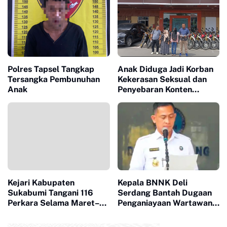
Santriwati di Bawah Umur
Dievaluasi
Polres Tapsel Tangkap
Anak Diduga Jadi Korban
Tersangka Pembunuhan
Kekerasan Seksual dan
Anak
Penyebaran Konten
Pribadi, Keluarga Minta
Kepastian Penanganan
Perkara
Kejari Kabupaten
Kepala BNNK Deli
Sukabumi Tangani 116
Serdang Bantah Dugaan
Perkara Selama Maret–
Penganiayaan Wartawan,
Juni 2026, Musnahkan
Tegaskan Komitmen
Barang Bukti Narkotika
Berantas Narkotika