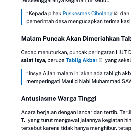
terselenggaranya kegiatan tersebut.
“Kepada pihak
Puskesmas Cibolang
dan 
pemerintah desa mengucapkan terima kasih
Malam Puncak Akan Dimeriahkan Ta
Cecep menuturkan, puncak peringatan HUT D
salat Isya
, berupa
Tablig Akbar
yang sekal
“Insya Allah malam ini akan ada tabligh ak
memperingati Maulid Nabi Muhammad SAW
Antusiasme Warga Tinggi
Acara berjalan dengan lancar dan tertib. Terl
T.
, yang turut mengawal jalannya kegiatan h
tersebut karena tidak hanya menghibur, tet