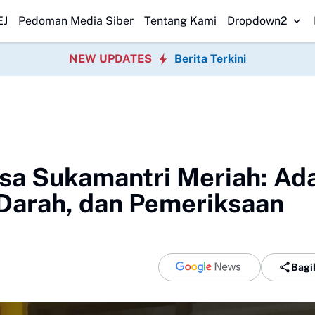
akuasi 2 Jenazah
SPPG Walangsari 002 Disambut Positif, Warga Sukab
EJ
Pedoman Media Siber
Tentang Kami
Dropdown2
NEW UPDATES
Berita Terkini
sa Sukamantri Meriah: Ad
 Darah, dan Pemeriksaan
Bagi