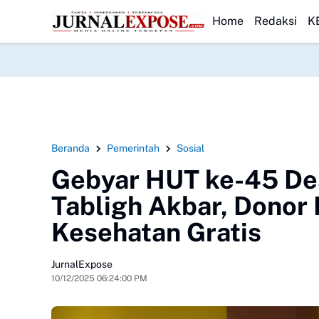
apal Pompong Tenggelam di Meranti Ditemukan, Tim SAR Gabungan Ev
HEADLINE
Home
Redaksi
K
Beranda
Pemerintah
Sosial
Gebyar HUT ke-45 De
Tabligh Akbar, Donor
Kesehatan Gratis
JurnalExpose
10/12/2025 06:24:00 PM