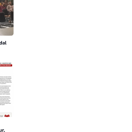
dal
r,