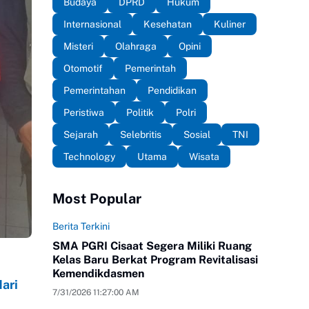
Budaya
DPRD
Hukum
Internasional
Kesehatan
Kuliner
Misteri
Olahraga
Opini
Otomotif
Pemerintah
Pemerintahan
Pendidikan
Peristiwa
Politik
Polri
Sejarah
Selebritis
Sosial
TNI
Technology
Utama
Wisata
Most Popular
Berita Terkini
SMA PGRI Cisaat Segera Miliki Ruang
Kelas Baru Berkat Program Revitalisasi
Kemendikdasmen
ari
7/31/2026 11:27:00 AM