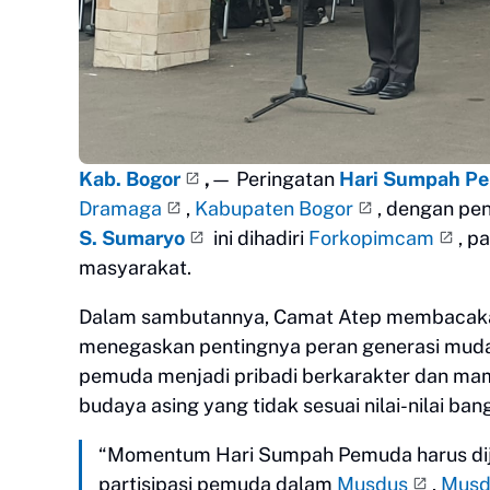
Kab. Bogor
,
— Peringatan
Hari Sumpah P
Dramaga
,
Kabupaten Bogor
, dengan pe
S. Sumaryo
ini dihadiri
Forkopimcam
, p
masyarakat.
Dalam sambutannya, Camat Atep membacak
menegaskan pentingnya peran generasi mud
pemuda menjadi pribadi berkarakter dan mam
budaya asing yang tidak sesuai nilai-nilai ban
“Momentum Hari Sumpah Pemuda harus dij
partisipasi pemuda dalam
Musdus
,
Musd