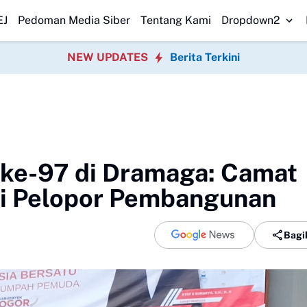
 Warga Rayakan HUT RI
Diduga di Menu MBG Ada Gorengan, Wali Mur
EJ
Pedoman Media Siber
Tentang Kami
Dropdown2
NEW UPDATES
Berita Terkini
ke-97 di Dramaga: Camat
di Pelopor Pembangunan
Bagi