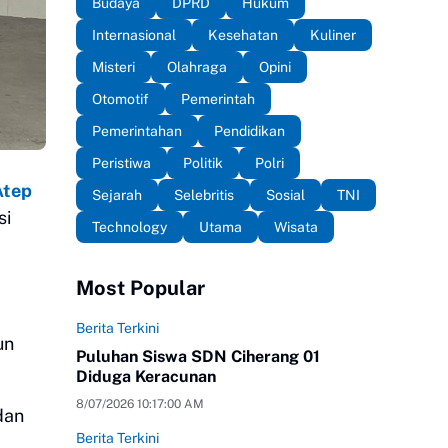
Budaya
DPRD
Hukum
Internasional
Kesehatan
Kuliner
Misteri
Olahraga
Opini
Otomotif
Pemerintah
Pemerintahan
Pendidikan
Peristiwa
Politik
Polri
Atep
Sejarah
Selebritis
Sosial
TNI
si
Technology
Utama
Wisata
Most Popular
Berita Terkini
un
Puluhan Siswa SDN Ciherang 01
Diduga Keracunan
8/07/2026 10:17:00 AM
dan
Berita Terkini