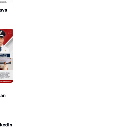
aya
pan
nkedIn