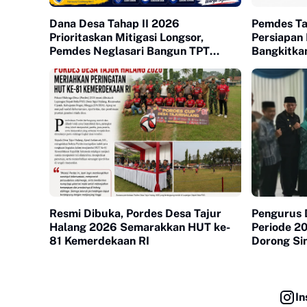
Dana Desa Tahap II 2026
Pemdes Ta
Prioritaskan Mitigasi Longsor,
Persiapan
Pemdes Neglasari Bangun TPT
Bangkitkan
Lindungi Permukiman Warga
Kebersam
Resmi Dibuka, Pordes Desa Tajur
Pengurus
Halang 2026 Semarakkan HUT ke-
Periode 2
81 Kemerdekaan RI
Dorong Si
In