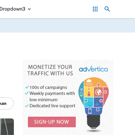
id SDN Pasirwalang Kecewa
SEKBER FAHMI Desak Polrestabes Medan 
Dropdown3
kan