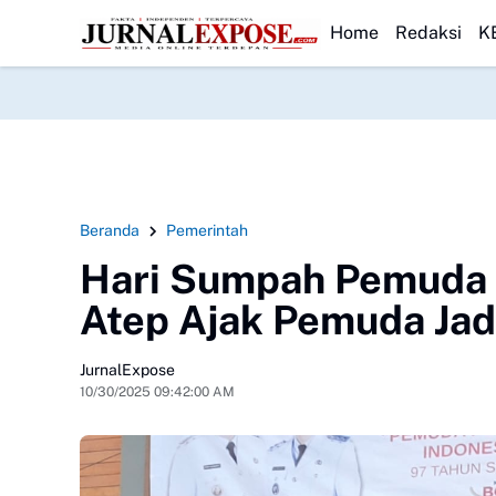
Tiga SDN Keluhkan Menu MBG Sukabumi
HEADLINE
Pemdes Pasir Muncang Ajak
Home
Redaksi
K
Beranda
Pemerintah
Hari Sumpah Pemuda 
Atep Ajak Pemuda Ja
JurnalExpose
10/30/2025 09:42:00 AM