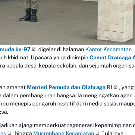
emuda ke-97
digelar di halaman
Kantor Kecamatan
nuh khidmat. Upacara yang dipimpin
Camat Dramaga 
ara kepala desa, kepala sekolah, dan sejumlah organisa
an amanat
Menteri Pemuda dan Olahraga RI
, yang
a dalam pembangunan bangsa. Ia mengingatkan agar
pu menepis pengaruh negatif dari media sosial maup
gsa.
adikan ajang memperkuat regenerasi kepemimpinan 
es
, hingga
Musrenbang Kecamatan
,” ujarnya.