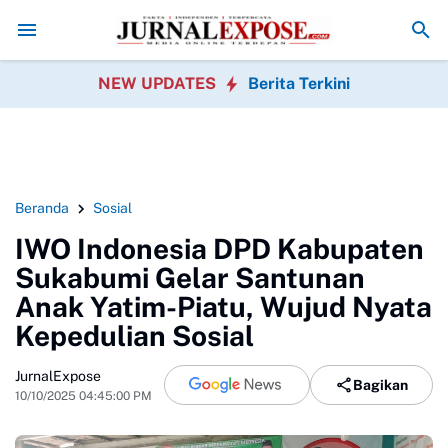
vitas Pengisian BBM Bojong
Orang Tua Tiga SDN Keluhkan Menu MBG 
NEW UPDATES
Berita Terkini
Beranda
Sosial
IWO Indonesia DPD Kabupaten
Sukabumi Gelar Santunan
Anak Yatim-Piatu, Wujud Nyata
Kepedulian Sosial
JurnalExpose
Bagikan
10/10/2025 04:45:00 PM