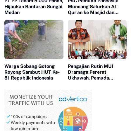
PT PP Tanam 5.000 Pohon,
PAC Pemuda Pancasila
Hijaukan Bantaran Sungai
Muncang Salurkan Al-
Medan
Qur'an ke Masjid dan
Majelis Ta'lim, Perkuat
Kepedulian Sosial dan
Keagamaan
Warga Sobang Gotong
Pengajian Rutin MUI
Royong Sambut HUT Ke-
Dramaga Pererat
81 Republik Indonesia
Ukhuwah, Pemuda
Pancasila Salurkan
Bantuan 100 Sak Semen