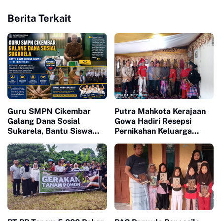
Berita Terkait
Guru SMPN Cikembar
Putra Mahkota Kerajaan
Galang Dana Sosial
Gowa Hadiri Resepsi
Sukarela, Bantu Siswa
Pernikahan Keluarga
Kurang Mampu Tetap
Ketua LPPLN, Sampaikan
Bersekolah
Doa dan Restu