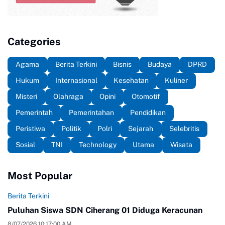
Categories
Agama
Berita Terkini
Bisnis
Budaya
DPRD
Hukum
Internasional
Kesehatan
Kuliner
Misteri
Olahraga
Opini
Otomotif
Pemerintah
Pemerintahan
Pendidikan
Peristiwa
Politik
Polri
Sejarah
Selebritis
Sosial
TNI
Technology
Utama
Wisata
Most Popular
Berita Terkini
Puluhan Siswa SDN Ciherang 01 Diduga Keracunan
8/07/2026 10:17:00 AM