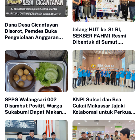
Dana Desa Cicantayan
Jelang HUT ke-81 RI,
Disorot, Pemdes Buka
SEKBER FAHMI Resmi
Pengelolaan Anggaran
Dibentuk di Sumut,
dan Siap Diaudit
Perkuat Sinergi Hukum
dan Media
SPPG Walangsari 002
KNPI Sulsel dan Bea
Disambut Positif, Warga
Cukai Makassar Jajaki
Sukabumi Dapat Makan
Kolaborasi untuk Perkuat
Bergizi Gratis
Pemberdayaan Pemuda