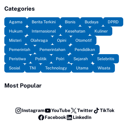
Categories
Agama
Berita Terkini
Bisnis
Budaya
DPRD
Hukum
Internasional
Kesehatan
Kuliner
Misteri
Olahraga
Opini
Otomotif
Pemerintah
Pemerintahan
Pendidikan
Peristiwa
Politik
Polri
Sejarah
Selebritis
Sosial
TNI
Technology
Utama
Wisata
Most Popular
Instagram
YouTube
Twitter
TikTok
Facebook
LinkedIn