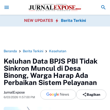
a Rayakan HUT RI
Diduga di Menu MBG Ada Gorengan, Wali Murid SD
NEW UPDATES
Berita Terkini
Beranda
Berita Terkini
Kesehatan
Keluhan Data BPJS PBI Tidak
Sinkron Muncul di Desa
Binong, Warga Harap Ada
Perbaikan Sistem Pelayanan
JurnalExpose
Bagikan
6/03/2026 11:57:00 PM