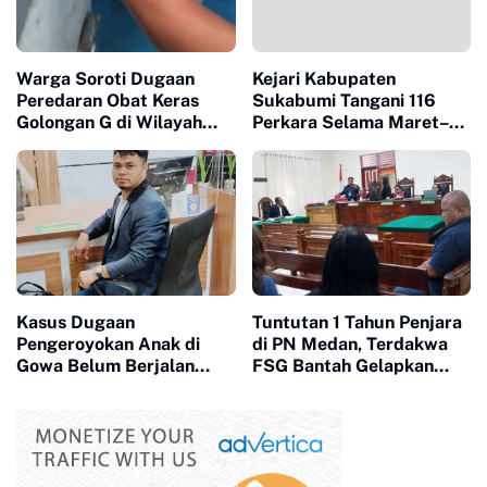
Warga Soroti Dugaan
Kejari Kabupaten
Peredaran Obat Keras
Sukabumi Tangani 116
Golongan G di Wilayah
Perkara Selama Maret–
Sindangkerta, Berharap
Juni 2026, Musnahkan
Aparat Tingkatkan
Barang Bukti Narkotika
Pengawasan
dan Sajam
Kasus Dugaan
Tuntutan 1 Tahun Penjara
Pengeroyokan Anak di
di PN Medan, Terdakwa
Gowa Belum Berjalan
FSG Bantah Gelapkan
Signifikan, Kuasa Hukum
Mobil : “Saya Masih Punya
Desak PPA Polres Gowa
Itikad Baik Bayar Kredit"
Percepat Penanganan