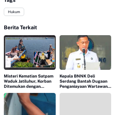
Tags
Hukum
Berita Terkait
Misteri Kematian Satpam
Kepala BNNK Deli
Waduk Jatiluhur, Korban
Serdang Bantah Dugaan
Ditemukan dengan
Penganiayaan Wartawan,
Tangan Terborgol di
Tegaskan Komitmen
Danau
Berantas Narkotika