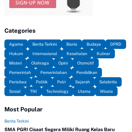
Categories
Agama
Berita Terkini
Bisnis
Budaya
DPRD
Hukum
Internasional
Kesehatan
Kuliner
Misteri
Olahraga
Opini
Otomotif
Pemerintah
Pemerintahan
Pendidikan
Peristiwa
Politik
Polri
Sejarah
Selebritis
Sosial
TNI
Technology
Utama
Wisata
Most Popular
Berita Terkini
SMA PGRI Cisaat Segera Miliki Ruang Kelas Baru