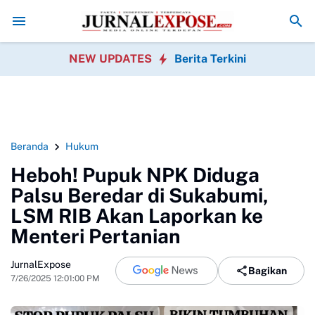
ah
DPRD Sukabumi Sahkan Perda Disabilitas dan Setujui Perubahan 
NEW UPDATES
Berita Terkini
Beranda
Hukum
Heboh! Pupuk NPK Diduga
Palsu Beredar di Sukabumi,
LSM RIB Akan Laporkan ke
Menteri Pertanian
JurnalExpose
Bagikan
7/26/2025 12:01:00 PM