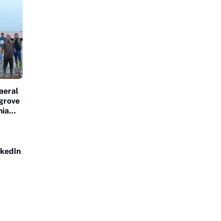
aeral
grove
nia
nkedIn