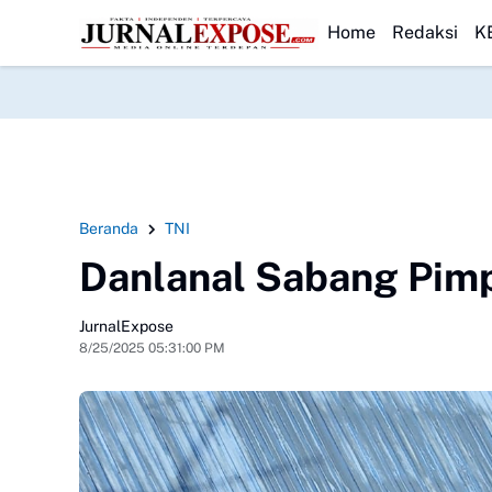
erdayaan Pemuda
HEADLINE
Pengurus DPK BPD Gunung Guruh Periode 2026–2032 R
Home
Redaksi
K
Beranda
TNI
Danlanal Sabang Pim
JurnalExpose
8/25/2025 05:31:00 PM