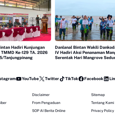
intan Hadiri Kunjungan
Danlanal Bintan Wakili Dankod
 TMMD Ke-129 TA. 2026
IV Hadiri Aksi Penanaman Man
5/Tanjungpinang
Serentak Hari Mangrove Sedu
2026
stagram
YouTube
Twitter
TikTok
Facebook
Li
Disclaimer
Sitemap
iber
From Pengaduan
Tentang Kami
SOP AI Berita Online
Privacy Policy