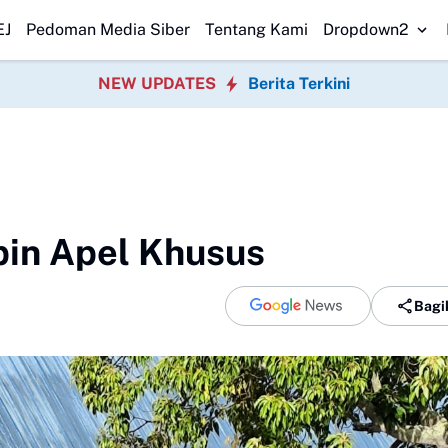
esmi Dilantik, Dorong Sinergi Pemerintahan Desa
Dana Desa Cicanta
EJ
Pedoman Media Siber
Tentang Kami
Dropdown2
NEW UPDATES
Berita Terkini
pin Apel Khusus
Bagi