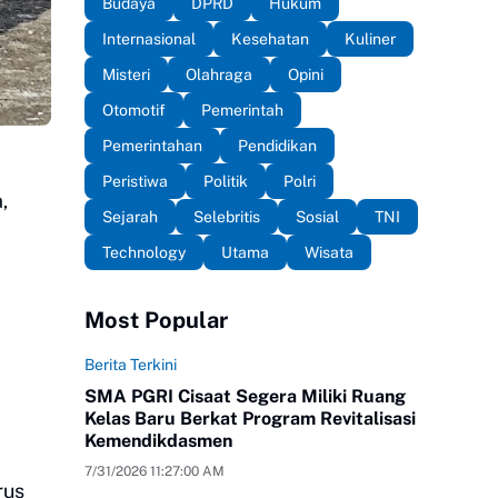
Budaya
DPRD
Hukum
Internasional
Kesehatan
Kuliner
Misteri
Olahraga
Opini
Otomotif
Pemerintah
Pemerintahan
Pendidikan
Peristiwa
Politik
Polri
,
Sejarah
Selebritis
Sosial
TNI
Technology
Utama
Wisata
Most Popular
Berita Terkini
SMA PGRI Cisaat Segera Miliki Ruang
Kelas Baru Berkat Program Revitalisasi
Kemendikdasmen
7/31/2026 11:27:00 AM
rus