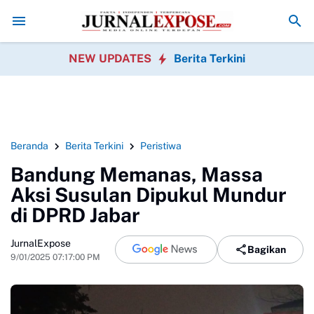
ia
King Naga Pertanyakan Penanganan Perkara Uun oleh Polisi
Jaro O
NEW UPDATES
Berita Terkini
Beranda
Berita Terkini
Peristiwa
Bandung Memanas, Massa
Aksi Susulan Dipukul Mundur
di DPRD Jabar
JurnalExpose
Bagikan
9/01/2025 07:17:00 PM