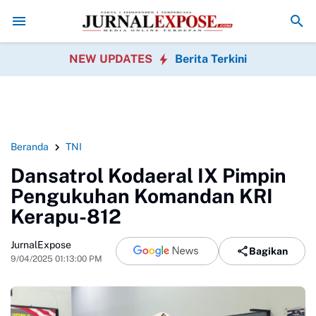
ten Soroti Dugaan Penyimpangan Program P3TGAI 2026 Bersama
War
NEW UPDATES
Berita Terkini
Beranda
TNI
Dansatrol Kodaeral IX Pimpin
Pengukuhan Komandan KRI
Kerapu-812
JurnalExpose
Bagikan
9/04/2025 01:13:00 PM