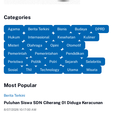
Categories
Agama
Berita Terkini
Bisnis
Budaya
DPRD
Hukum
Internasional
Kesehatan
Kuliner
Misteri
Olahraga
Opini
Otomotif
Pemerintah
Pemerintahan
Pendidikan
Peristiwa
Politik
Polri
Sejarah
Selebritis
Sosial
TNI
Technology
Utama
Wisata
Most Popular
Berita Terkini
Puluhan Siswa SDN Ciherang 01 Diduga Keracunan
8/07/2026 10:17:00 AM