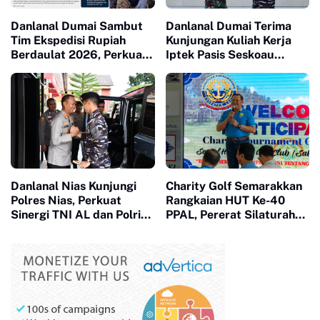
Danlanal Dumai Sambut
Danlanal Dumai Terima
Tim Ekspedisi Rupiah
Kunjungan Kuliah Kerja
Berdaulat 2026, Perkuat
Iptek Pasis Seskoau
Kedaulatan Rupiah hingga
Angkatan 65 TP. 2026
Pulau Terluar Riau
Danlanal Nias Kunjungi
Charity Golf Semarakkan
Polres Nias, Perkuat
Rangkaian HUT Ke-40
Sinergi TNI AL dan Polri
PPAL, Pererat Silaturahmi
Jaga Kamtibmas
dan Kepedulian Sosial