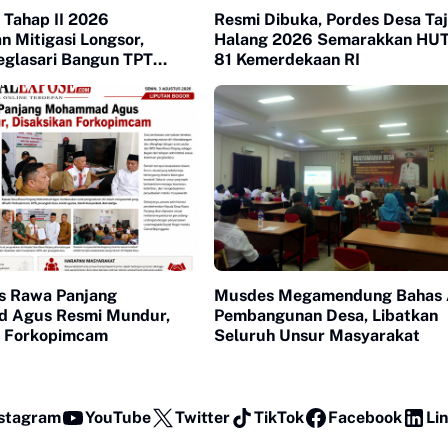
 Tahap II 2026
Resmi Dibuka, Pordes Desa Ta
an Mitigasi Longsor,
Halang 2026 Semarakkan HUT
glasari Bangun TPT
81 Kemerdekaan RI
Permukiman Warga
es Rawa Panjang
Musdes Megamendung Bahas 
 Agus Resmi Mundur,
Pembangunan Desa, Libatkan
n Forkopimcam
Seluruh Unsur Masyarakat
stagram
YouTube
Twitter
TikTok
Facebook
Li