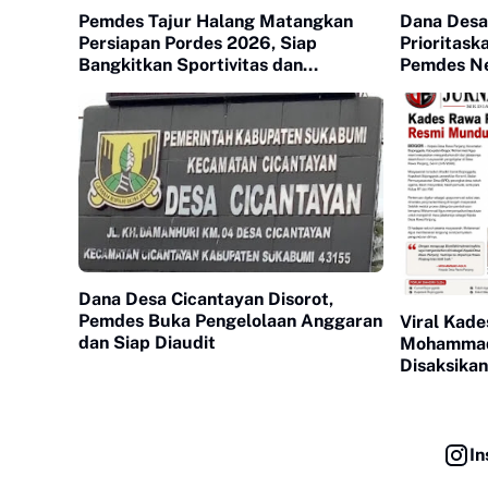
Pemdes Tajur Halang Matangkan
Dana Desa
Persiapan Pordes 2026, Siap
Prioritask
Bangkitkan Sportivitas dan
Pemdes Ne
Kebersamaan Warga
Lindungi 
Dana Desa Cicantayan Disorot,
Pemdes Buka Pengelolaan Anggaran
Viral Kad
dan Siap Diaudit
Mohammad
Disaksika
In