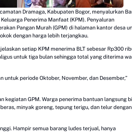
Kecamatan Dramaga, Kabupaten Bogor, menyalurkan Ba
2 Keluarga Penerima Manfaat (KPM). Penyaluran
 Gerakan Pangan Murah (GPM) di halaman kantor desa u
ok dengan harga lebih terjangkau.
njelaskan setiap KPM menerima BLT sebesar Rp300 rib
aligus untuk tiga bulan sehingga total yang diterima w
kan untuk periode Oktober, November, dan Desember,”
an kegiatan GPM. Warga penerima bantuan langsung b
eras, minyak goreng, tepung terigu, dan telur dengan
inggi. Hampir semua barang ludes terjual, hanya