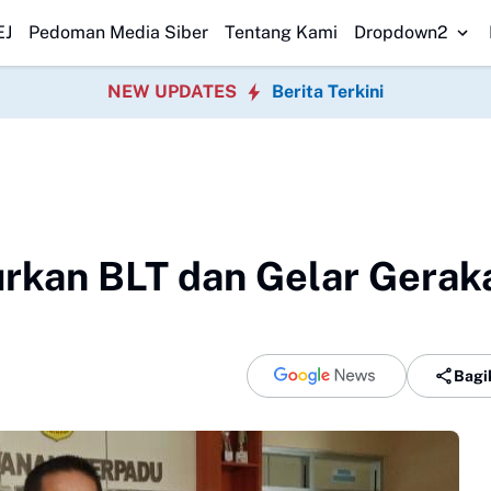
AD Kota Bogor Perkuat Sinergi Pemerintah
DPRD Sukabumi Sahkan Per
EJ
Pedoman Media Siber
Tentang Kami
Dropdown2
NEW UPDATES
Berita Terkini
rkan BLT dan Gelar Gerak
Bagi