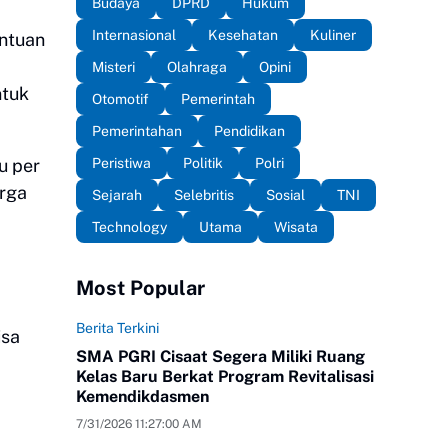
Budaya
DPRD
Hukum
Internasional
Kesehatan
Kuliner
ntuan
Misteri
Olahraga
Opini
ntuk
Otomotif
Pemerintah
Pemerintahan
Pendidikan
Peristiwa
Politik
Polri
u per
arga
Sejarah
Selebritis
Sosial
TNI
Technology
Utama
Wisata
Most Popular
Berita Terkini
isa
SMA PGRI Cisaat Segera Miliki Ruang
Kelas Baru Berkat Program Revitalisasi
Kemendikdasmen
7/31/2026 11:27:00 AM