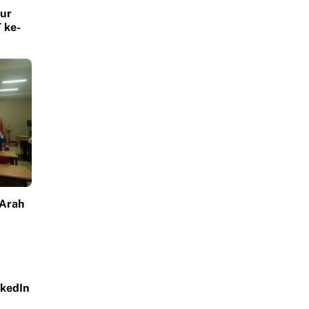
jur
 ke-
Arah
nkedIn