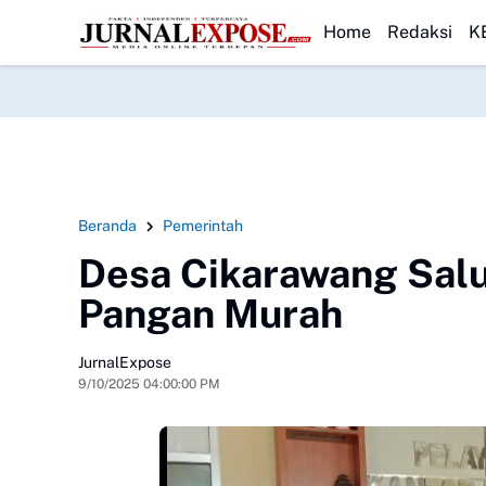
Danlanal Nias Dampingi Gubernur Sumut Tinjau Lahewa
HEADLINE
HUT ke-23, PP
Home
Redaksi
K
Beranda
Pemerintah
Desa Cikarawang Salu
Pangan Murah
JurnalExpose
9/10/2025 04:00:00 PM