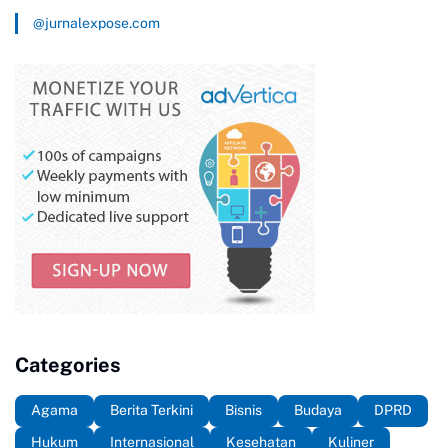
@jurnalexpose.com
Categories
Agama
Berita Terkini
Bisnis
Budaya
DPRD
Hukum
Internasional
Kesehatan
Kuliner