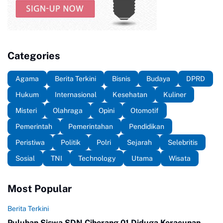
Categories
Agama
Berita Terkini
Bisnis
Budaya
DPRD
Hukum
Internasional
Kesehatan
Kuliner
Misteri
Olahraga
Opini
Otomotif
Pemerintah
Pemerintahan
Pendidikan
Peristiwa
Politik
Polri
Sejarah
Selebritis
Sosial
TNI
Technology
Utama
Wisata
Most Popular
Berita Terkini
Puluhan Siswa SDN Ciherang 01 Diduga Keracunan