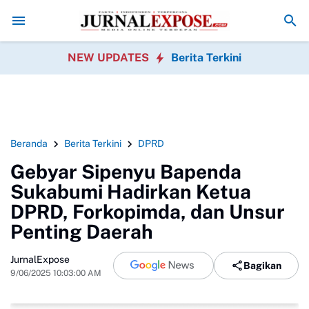
ga Rayakan HUT RI
Diduga di Menu MBG Ada Gorengan, Wali Murid S
NEW UPDATES
Berita Terkini
Beranda
Berita Terkini
DPRD
Gebyar Sipenyu Bapenda
Sukabumi Hadirkan Ketua
DPRD, Forkopimda, dan Unsur
Penting Daerah
JurnalExpose
Bagikan
9/06/2025 10:03:00 AM