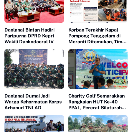
Danlanal Bintan Hadiri
Korban Terakhir Kapal
Paripurna DPRD Kepri
Pompong Tenggelam di
Wakili Dankodaeral IV
Meranti Ditemukan, Tim
SAR Gabungan Evakuasi 2
Jenazah
Danlanal Dumai Jadi
Charity Golf Semarakkan
Warga Kehormatan Korps
Rangkaian HUT Ke-40
Arhanud TNI AD
PPAL, Pererat Silaturahmi
dan Kepedulian Sosial