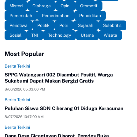
Misteri
Olahraga
Opini
Otomotif
Pemerintah
Pemerintahan
Pendidikan
Peristiwa
Politik
Polri
Sejarah
Selebritis
Sosial
TNI
Technology
Utama
Wisata
Most Popular
Berita Terkini
SPPG Walangsari 002 Disambut Positif, Warga
Sukabumi Dapat Makan Bergizi Gratis
8/06/2026 05:03:00 PM
Berita Terkini
Puluhan Siswa SDN Ciherang 01 Diduga Keracunan
8/07/2026 10:17:00 AM
Berita Terkini
Dana Desa Cicantayan Disorot, Pemdes Buka