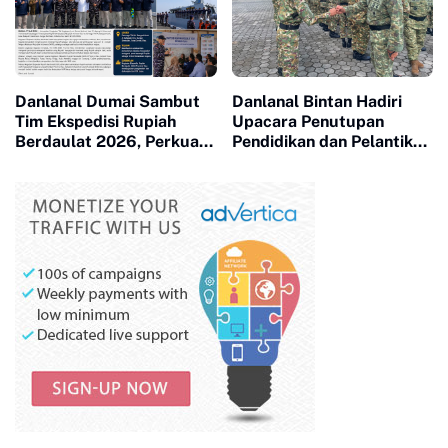
Danlanal Dumai Sambut
Danlanal Bintan Hadiri
Tim Ekspedisi Rupiah
Upacara Penutupan
Berdaulat 2026, Perkuat
Pendidikan dan Pelantikan
Kedaulatan Rupiah hingga
Siswa SPPI, KDKMP, dan
Pulau Terluar Riau
KNP