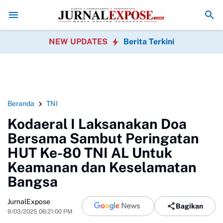
kan Usaha Orang di Media Sosial, Bisa Berujung Masalah Hukum? Ini ya
NEW UPDATES
Berita Terkini
Beranda
TNI
Kodaeral I Laksanakan Doa
Bersama Sambut Peringatan
HUT Ke-80 TNI AL Untuk
Keamanan dan Keselamatan
Bangsa
JurnalExpose
Bagikan
9/03/2025 06:21:00 PM