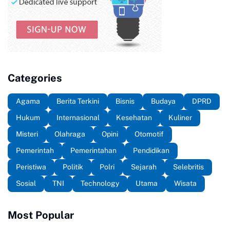
Categories
Agama
Berita Terkini
Bisnis
Budaya
DPRD
Hukum
Internasional
Kesehatan
Kuliner
Misteri
Olahraga
Opini
Otomotif
Pemerintah
Pemerintahan
Pendidikan
Peristiwa
Politik
Polri
Sejarah
Selebritis
Sosial
TNI
Technology
Utama
Wisata
Most Popular