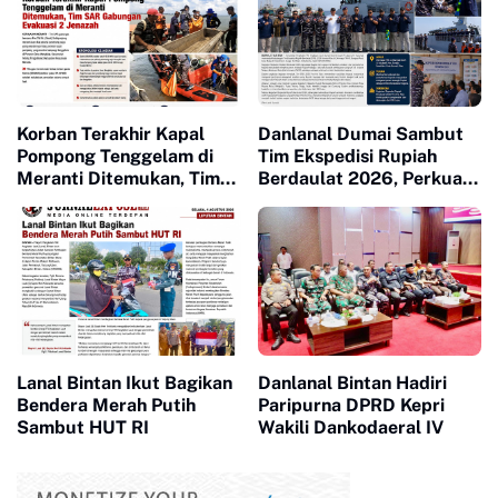
Korban Terakhir Kapal
Danlanal Dumai Sambut
Pompong Tenggelam di
Tim Ekspedisi Rupiah
Meranti Ditemukan, Tim
Berdaulat 2026, Perkuat
SAR Gabungan Evakuasi 2
Kedaulatan Rupiah hingga
Jenazah
Pulau Terluar Riau
Lanal Bintan Ikut Bagikan
Danlanal Bintan Hadiri
Bendera Merah Putih
Paripurna DPRD Kepri
Sambut HUT RI
Wakili Dankodaeral IV