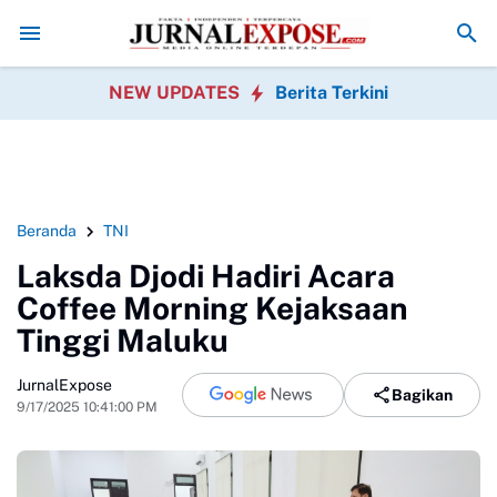
duga di Menu MBG Ada Gorengan, Wali Murid SDN Pasirwalang Kecew
NEW UPDATES
Berita Terkini
Beranda
TNI
Laksda Djodi Hadiri Acara
Coffee Morning Kejaksaan
Tinggi Maluku
JurnalExpose
Bagikan
9/17/2025 10:41:00 PM