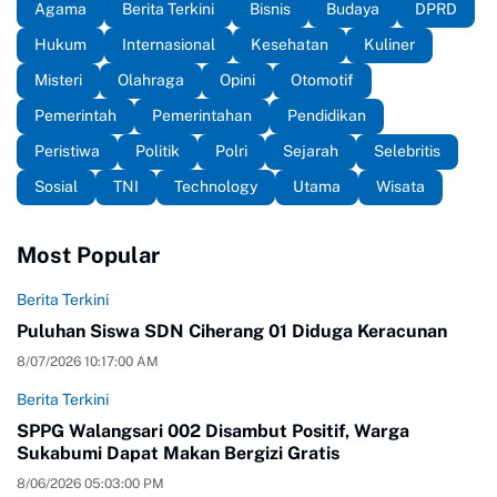
Agama
Berita Terkini
Bisnis
Budaya
DPRD
Hukum
Internasional
Kesehatan
Kuliner
Misteri
Olahraga
Opini
Otomotif
Pemerintah
Pemerintahan
Pendidikan
Peristiwa
Politik
Polri
Sejarah
Selebritis
Sosial
TNI
Technology
Utama
Wisata
Most Popular
Berita Terkini
Puluhan Siswa SDN Ciherang 01 Diduga Keracunan
8/07/2026 10:17:00 AM
Berita Terkini
SPPG Walangsari 002 Disambut Positif, Warga
Sukabumi Dapat Makan Bergizi Gratis
8/06/2026 05:03:00 PM