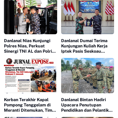
Danlanal Nias Kunjungi
Danlanal Dumai Terima
Polres Nias, Perkuat
Kunjungan Kuliah Kerja
Sinergi TNI AL dan Polri
Iptek Pasis Seskoau
Jaga Kamtibmas
Angkatan 65 TP. 2026
Korban Terakhir Kapal
Danlanal Bintan Hadiri
Pompong Tenggelam di
Upacara Penutupan
Meranti Ditemukan, Tim
Pendidikan dan Pelantikan
SAR Gabungan Evakuasi 2
Siswa SPPI, KDKMP, dan