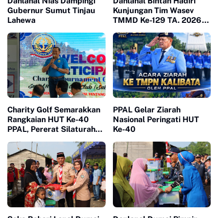
Danlanal Nias Dampingi
Danlanal Bintan Hadiri
Gubernur Sumut Tinjau
Kunjungan Tim Wasev
Lahewa
TMMD Ke-129 TA. 2026
Kodim
0315/Tanjungpinang
Charity Golf Semarakkan
PPAL Gelar Ziarah
Rangkaian HUT Ke-40
Nasional Peringati HUT
PPAL, Pererat Silaturahmi
Ke-40
dan Kepedulian Sosial