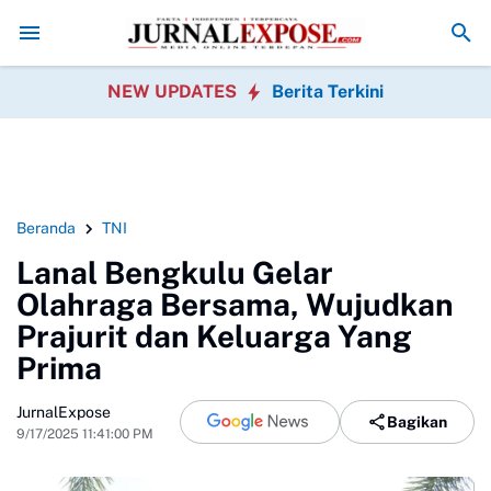
twa Liar Dihentikan
Pegawai Kecamatan Caringin Gelar Khitanan Mass
NEW UPDATES
Berita Terkini
Beranda
TNI
Lanal Bengkulu Gelar
Olahraga Bersama, Wujudkan
Prajurit dan Keluarga Yang
Prima
JurnalExpose
Bagikan
9/17/2025 11:41:00 PM