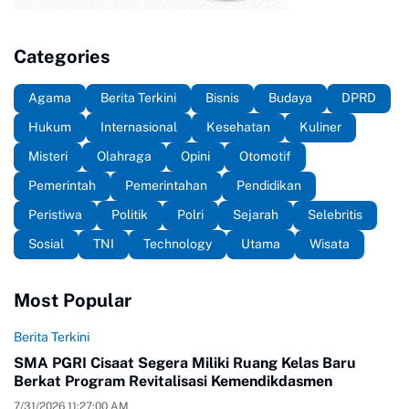
Categories
Agama
Berita Terkini
Bisnis
Budaya
DPRD
Hukum
Internasional
Kesehatan
Kuliner
Misteri
Olahraga
Opini
Otomotif
Pemerintah
Pemerintahan
Pendidikan
Peristiwa
Politik
Polri
Sejarah
Selebritis
Sosial
TNI
Technology
Utama
Wisata
Most Popular
Berita Terkini
SMA PGRI Cisaat Segera Miliki Ruang Kelas Baru
Berkat Program Revitalisasi Kemendikdasmen
7/31/2026 11:27:00 AM