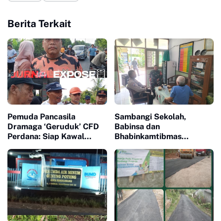
Berita Terkait
Pemuda Pancasila
Sambangi Sekolah,
Dramaga ‘Geruduk’ CFD
Babinsa dan
Perdana: Siap Kawal
Bhabinkamtibmas
Program Bupati Sampai
Sampaikan Pesan
Warga Melek Semua
Edukatif kepada Kepala
Sekolah