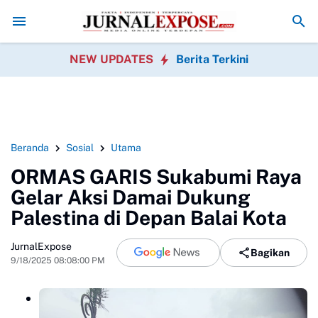
orong Sinergi Pemerintahan Desa
Dana Desa Cicantayan Disorot, Pem
NEW UPDATES
Berita Terkini
Beranda
Sosial
Utama
ORMAS GARIS Sukabumi Raya
Gelar Aksi Damai Dukung
Palestina di Depan Balai Kota
JurnalExpose
Bagikan
9/18/2025 08:08:00 PM