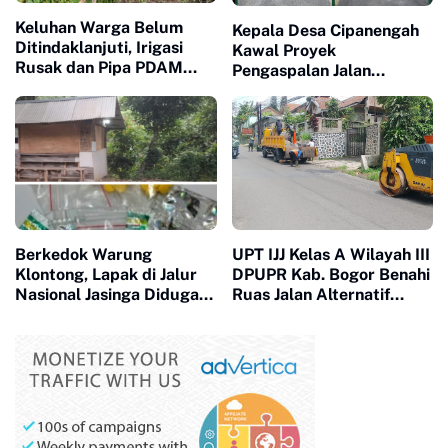
Keluhan Warga Belum
Kepala Desa Cipanengah
Ditindaklanjuti, Irigasi
Kawal Proyek
Rusak dan Pipa PDAM
Pengaspalan Jalan
Disorot Petani
Lingkungan Paket E42
Singkawang
Berkedok Warung
UPT IJJ Kelas A Wilayah III
Klontong, Lapak di Jalur
DPUPR Kab. Bogor Benahi
Nasional Jasinga Diduga
Ruas Jalan Alternatif
Edarkan Obat Keras
Cijeruk–Cihideung Menuju
Golongan G, Warga Desak
Cigombong
APH Bertindak