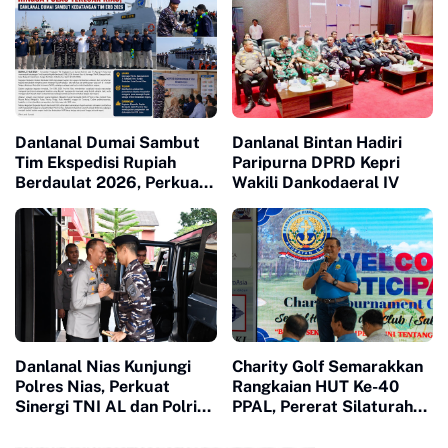
Danlanal Dumai Sambut
Danlanal Bintan Hadiri
Tim Ekspedisi Rupiah
Paripurna DPRD Kepri
Berdaulat 2026, Perkuat
Wakili Dankodaeral IV
Kedaulatan Rupiah hingga
Pulau Terluar Riau
Danlanal Nias Kunjungi
Charity Golf Semarakkan
Polres Nias, Perkuat
Rangkaian HUT Ke-40
Sinergi TNI AL dan Polri
PPAL, Pererat Silaturahmi
Jaga Kamtibmas
dan Kepedulian Sosial