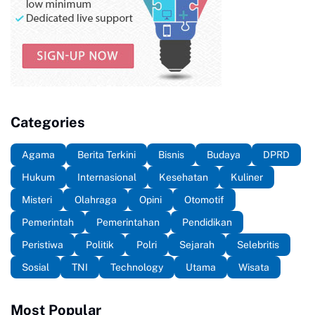
Categories
Agama
Berita Terkini
Bisnis
Budaya
DPRD
Hukum
Internasional
Kesehatan
Kuliner
Misteri
Olahraga
Opini
Otomotif
Pemerintah
Pemerintahan
Pendidikan
Peristiwa
Politik
Polri
Sejarah
Selebritis
Sosial
TNI
Technology
Utama
Wisata
Most Popular