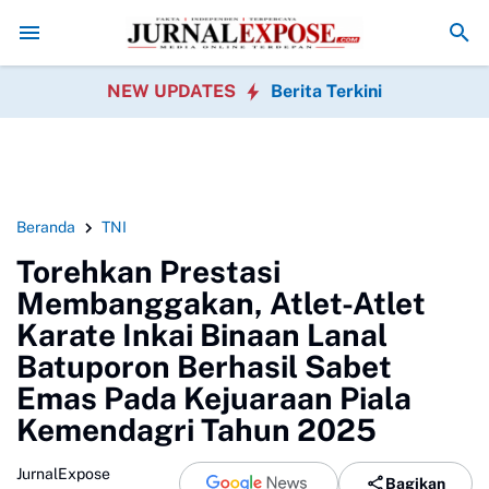
ke-23, PPAD Kota Bogor Perkuat Sinergi Pemerintah
DPRD Sukabumi Sa
NEW UPDATES
Berita Terkini
Beranda
TNI
Torehkan Prestasi
Membanggakan, Atlet-Atlet
Karate Inkai Binaan Lanal
Batuporon Berhasil Sabet
Emas Pada Kejuaraan Piala
Kemendagri Tahun 2025
JurnalExpose
Bagikan