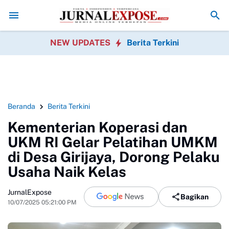
unan
Polres Tapsel Tangkap Tersangka Pembunuhan Anak
Viral-kan Us
NEW UPDATES
Berita Terkini
Beranda
Berita Terkini
Kementerian Koperasi dan
UKM RI Gelar Pelatihan UMKM
di Desa Girijaya, Dorong Pelaku
Usaha Naik Kelas
JurnalExpose
Bagikan
10/07/2025 05:21:00 PM