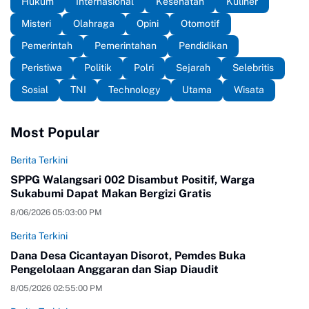
Hukum
Internasional
Kesehatan
Kuliner
Misteri
Olahraga
Opini
Otomotif
Pemerintah
Pemerintahan
Pendidikan
Peristiwa
Politik
Polri
Sejarah
Selebritis
Sosial
TNI
Technology
Utama
Wisata
Most Popular
Berita Terkini
SPPG Walangsari 002 Disambut Positif, Warga
Sukabumi Dapat Makan Bergizi Gratis
8/06/2026 05:03:00 PM
Berita Terkini
Dana Desa Cicantayan Disorot, Pemdes Buka
Pengelolaan Anggaran dan Siap Diaudit
8/05/2026 02:55:00 PM