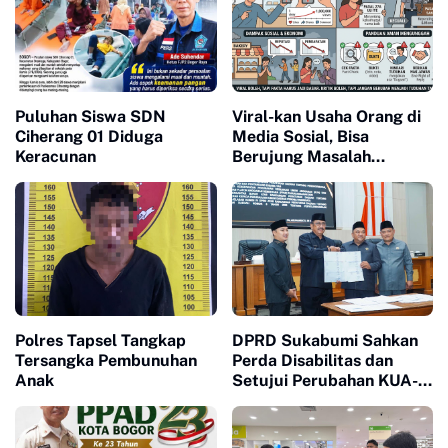
Puluhan Siswa SDN
Viral-kan Usaha Orang di
Ciherang 01 Diduga
Media Sosial, Bisa
Keracunan
Berujung Masalah
Hukum? Ini yang Perlu
Diperhatikan
Polres Tapsel Tangkap
DPRD Sukabumi Sahkan
Tersangka Pembunuhan
Perda Disabilitas dan
Anak
Setujui Perubahan KUA-
PPAS 2026