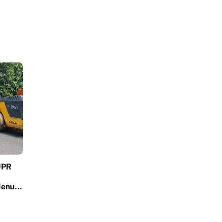
UPR
Menuju