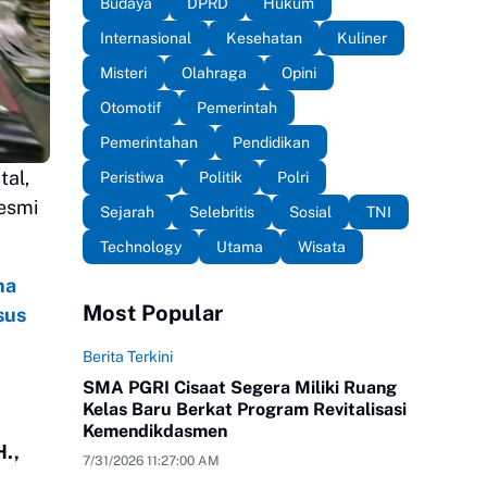
Budaya
DPRD
Hukum
Internasional
Kesehatan
Kuliner
Misteri
Olahraga
Opini
Otomotif
Pemerintah
Pemerintahan
Pendidikan
al,
Peristiwa
Politik
Polri
resmi
Sejarah
Selebritis
Sosial
TNI
Technology
Utama
Wisata
na
Most Popular
sus
Berita Terkini
SMA PGRI Cisaat Segera Miliki Ruang
Kelas Baru Berkat Program Revitalisasi
Kemendikdasmen
H.,
7/31/2026 11:27:00 AM