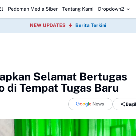
PAD Kota Bogor Perkuat Sinergi Pemerintah
DPRD Sukabumi Sahkan Pe
EJ
Pedoman Media Siber
Tentang Kami
Dropdown2
NEW UPDATES
Berita Terkini
apkan Selamat Bertugas
o di Tempat Tugas Baru
Bagi