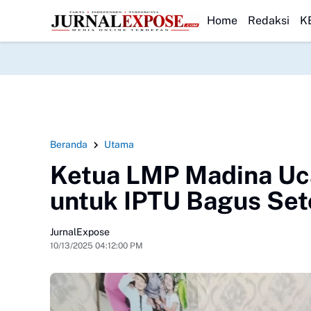
n
Danlanal Nias Dampingi Gubernur Sumut Tinjau Lahewa
HEADLINE
HUT ke-23, P
Home
Redaksi
K
Beranda
Utama
Ketua LMP Madina Uc
untuk IPTU Bagus Set
JurnalExpose
10/13/2025 04:12:00 PM