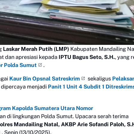
g
Laskar Merah Putih (LMP)
Kabupaten Mandailing Nat
t dan apresiasi kepada
IPTU Bagus Seto, S.H.
, yang 
er Polda Sumut
.
agai
Kaur Bin Opsnal Satreskrim
sekaligus
Pelaksa
ia dipercaya menjadi
Panit 1 Unit 4 Subdit 1 Ditreskrim
gram Kapolda Sumatera Utara Nomor
atan di lingkungan Polda Sumut. Upacara serah terima
olres Mandailing Natal, AKBP Arie Sofandi Paloh, S.
, Senin (13/10/2025).