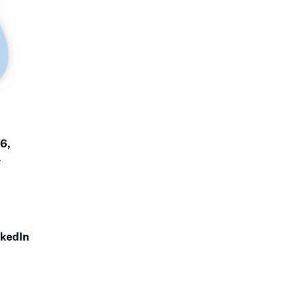
6,
l
nkedIn