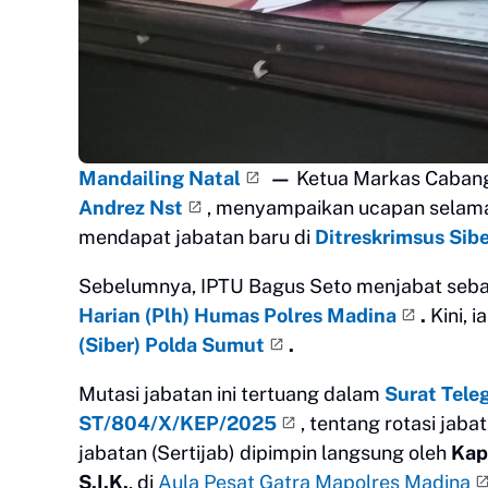
Mandailing Natal
—
Ketua Markas Caban
Andrez Nst
, menyampaikan ucapan selama
mendapat jabatan baru di
Ditreskrimsus Sib
Sebelumnya, IPTU Bagus Seto menjabat seb
Harian (Plh) Humas Polres Madina
.
Kini, 
(Siber) Polda Sumut
.
Mutasi jabatan ini tertuang dalam
Surat Tele
ST/804/X/KEP/2025
, tentang rotasi jab
jabatan (Sertijab) dipimpin langsung oleh
Kap
S.I.K.
, di
Aula Pesat Gatra Mapolres Madina