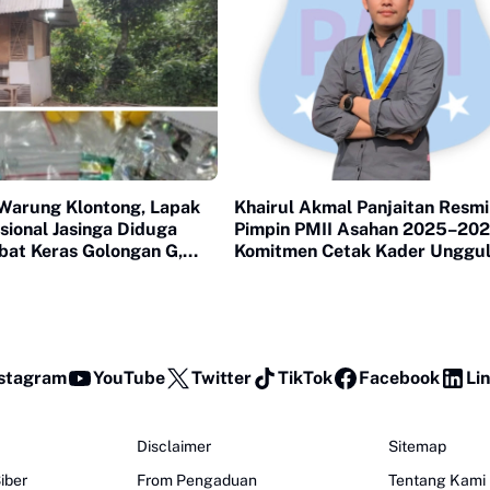
Warung Klontong, Lapak
Khairul Akmal Panjaitan Resmi
asional Jasinga Diduga
Pimpin PMII Asahan 2025–202
bat Keras Golongan G,
Komitmen Cetak Kader Unggu
ak APH Bertindak
stagram
YouTube
Twitter
TikTok
Facebook
Li
Disclaimer
Sitemap
iber
From Pengaduan
Tentang Kami