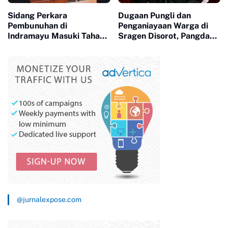
Sidang Perkara
Dugaan Pungli dan
Pembunuhan di
Penganiayaan Warga di
Indramayu Masuki Tahap
Sragen Disorot, Pangdam
Krusial, JPU Hadirkan
IV/Diponegoro Didesak
Bukti INAFIS, CCTV, dan
Lakukan Investigasi
Digital Forensik
Menyeluruh
@jurnalexpose.com