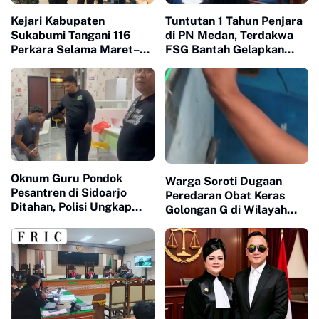
Kejari Kabupaten
Tuntutan 1 Tahun Penjara
Sukabumi Tangani 116
di PN Medan, Terdakwa
Perkara Selama Maret–
FSG Bantah Gelapkan
Juni 2026, Musnahkan
Mobil : “Saya Masih Punya
Barang Bukti Narkotika
Itikad Baik Bayar Kredit"
dan Sajam
Oknum Guru Pondok
Warga Soroti Dugaan
Pesantren di Sidoarjo
Peredaran Obat Keras
Ditahan, Polisi Ungkap
Golongan G di Wilayah
Dugaan Kekerasan
Sindangkerta, Berharap
Seksual terhadap
Aparat Tingkatkan
Santriwati di Bawah Umur
Pengawasan