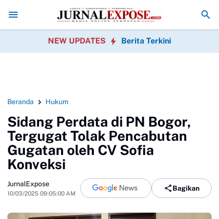
4 Unit
Dinsos Kabupaten Bogor Salurkan Dua Kursi Roda, Bantu Wa
NEW UPDATES
Berita Terkini
Beranda
Hukum
Sidang Perdata di PN Bogor,
Tergugat Tolak Pencabutan
Gugatan oleh CV Sofia
Konveksi
JurnalExpose
Bagikan
10/03/2025 09:05:00 AM