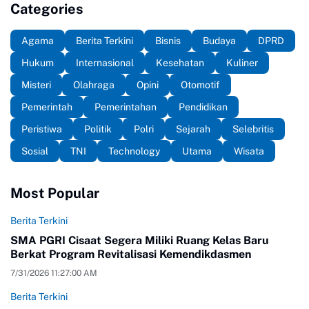
Categories
Agama
Berita Terkini
Bisnis
Budaya
DPRD
Hukum
Internasional
Kesehatan
Kuliner
Misteri
Olahraga
Opini
Otomotif
Pemerintah
Pemerintahan
Pendidikan
Peristiwa
Politik
Polri
Sejarah
Selebritis
Sosial
TNI
Technology
Utama
Wisata
Most Popular
Berita Terkini
SMA PGRI Cisaat Segera Miliki Ruang Kelas Baru
Berkat Program Revitalisasi Kemendikdasmen
7/31/2026 11:27:00 AM
Berita Terkini