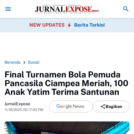
itas dan Setujui Perubahan KUA-PPAS 2026
Korban Terakhir Kapal Po
NEW UPDATES
Berita Terkini
Beranda
Sosial
Final Turnamen Bola Pemuda
Pancasila Ciampea Meriah, 100
Anak Yatim Terima Santunan
JurnalExpose
Bagikan
11/16/2025 02:17:00 PM