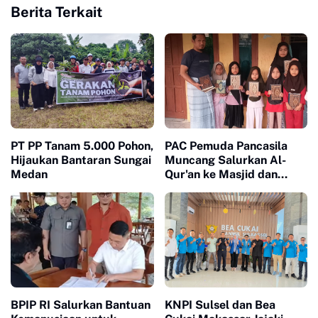
Berita Terkait
PT PP Tanam 5.000 Pohon,
PAC Pemuda Pancasila
Hijaukan Bantaran Sungai
Muncang Salurkan Al-
Medan
Qur'an ke Masjid dan
Majelis Ta'lim, Perkuat
Kepedulian Sosial dan
Keagamaan
BPIP RI Salurkan Bantuan
KNPI Sulsel dan Bea