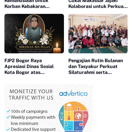
Kemanusiaan untuk
Cukai Makassar Jajaki
Korban Kebakaran
Kolaborasi untuk Perkuat
Kasepuhan Ciptamulya di
Pemberdayaan Pemuda
Cisolok
FJP2 Bogor Raya
Pengajian Rutin Bulanan
Apresiasi Dinas Sosial
dan Tasyakur Perkuat
Kota Bogor atas
Silaturahmi serta
Kepedulian terhadap
Keimanan Warga
Almarhum Wartawan
Kelurahan Cikundul
Senior Hirawan (Om
Dewa)