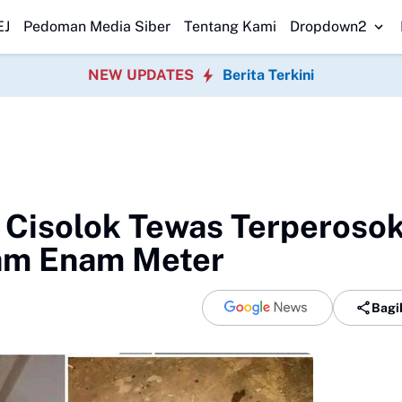
impangan Program P3TGAI 2026 Bersama
Warga Sobang Gotong Royong
EJ
Pedoman Media Siber
Tentang Kami
Dropdown2
NEW UPDATES
Berita Terkini
i Cisolok Tewas Terperoso
lam Enam Meter
Bagi