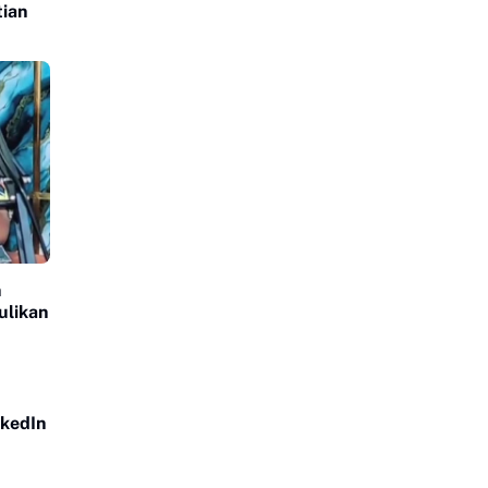
ian
n
ulikan
nkedIn