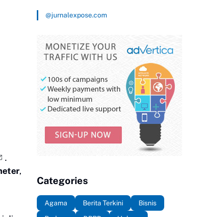
@jurnalexpose.com
.
meter
,
Categories
Agama
Berita Terkini
Bisnis