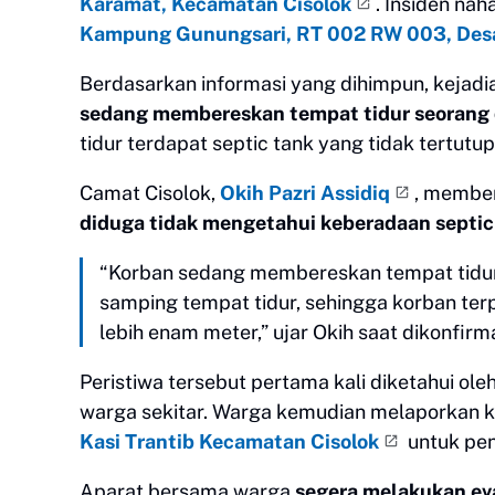
Karamat, Kecamatan Cisolok
. Insiden nah
Kampung Gunungsari, RT 002 RW 003, Des
Berdasarkan informasi yang dihimpun, kejadi
sedang membereskan tempat tidur seorang d
tidur terdapat septic tank yang tidak tertut
Camat Cisolok,
Okih Pazri Assidiq
, memben
diduga tidak mengetahui keberadaan septic
“Korban sedang membereskan tempat tidur s
samping tempat tidur, sehingga korban te
lebih enam meter,” ujar Okih saat dikonfirma
Peristiwa tersebut pertama kali diketahui ole
warga sekitar. Warga kemudian melaporkan k
Kasi Trantib Kecamatan Cisolok
untuk pen
Aparat bersama warga
segera melakukan ev