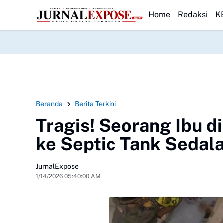
ansparan Usut Kematian Winda
HEADLINE
Forwatu Banten Soroti Dugaan Peny
Home
Redaksi
K
Beranda
Berita Terkini
Tragis! Seorang Ibu d
ke Septic Tank Seda
JurnalExpose
1/14/2026 05:40:00 AM