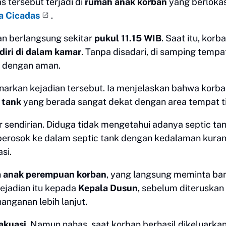
as tersebut terjadi di
rumah anak korban
yang berlokas
a Cicadas
.
an berlangsung sekitar
pukul 11.15 WIB
. Saat itu, korb
iri di dalam kamar
. Tanpa disadari, di samping tempa
up dengan aman.
arkan kejadian tersebut. Ia menjelaskan bahwa korb
 tank
yang berada sangat dekat dengan area tempat ti
endirian. Diduga tidak mengetahui adanya septic tan
rperosok ke dalam septic tank dengan kedalaman kura
si.
h
anak perempuan korban
, yang langsung meminta ba
ejadian itu kepada
Kepala Dusun
, sebelum diteruskan
anganan lebih lanjut.
akuasi
. Namun nahas, saat korban berhasil dikeluarkan