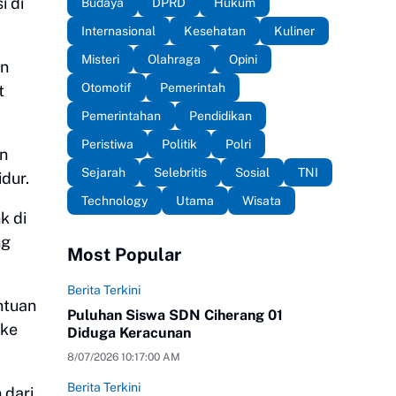
i di
Budaya
DPRD
Hukum
Internasional
Kesehatan
Kuliner
Misteri
Olahraga
Opini
an
Otomotif
Pemerintah
t
Pemerintahan
Pendidikan
Peristiwa
Politik
Polri
an
Sejarah
Selebritis
Sosial
TNI
dur.
Technology
Utama
Wisata
k di
ng
Most Popular
Berita Terkini
ntuan
Puluhan Siswa SDN Ciherang 01
 ke
Diduga Keracunan
8/07/2026 10:17:00 AM
Berita Terkini
 dari