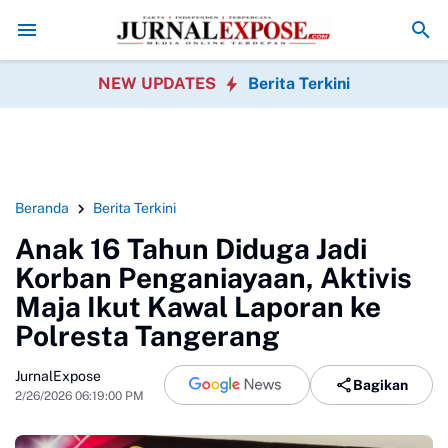
 Sobang Gotong Royong Sambut HUT Ke-81 Republik Indonesia
Pedag
NEW UPDATES
Berita Terkini
Beranda
Berita Terkini
Anak 16 Tahun Diduga Jadi
Korban Penganiayaan, Aktivis
Maja Ikut Kawal Laporan ke
Polresta Tangerang
JurnalExpose
Bagikan
2/26/2026 06:19:00 PM