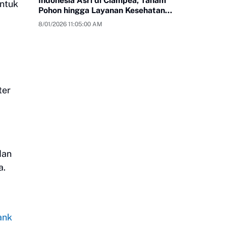
Indonesia Asri di Ciampea, Tanam
Untuk
Pohon hingga Layanan Kesehatan
Gratis
8/01/2026 11:05:00 AM
ter
dan
a.
a
ank