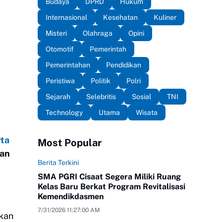
Budaya
DPRD
Hukum
Internasional
Kesehatan
Kuliner
Misteri
Olahraga
Opini
Otomotif
Pemerintah
Pemerintahan
Pendidikan
Peristiwa
Politik
Polri
Sejarah
Selebritis
Sosial
TNI
Technology
Utama
Wisata
rta
Most Popular
pan
Berita Terkini
SMA PGRI Cisaat Segera Miliki Ruang
Kelas Baru Berkat Program Revitalisasi
Kemendikdasmen
7/31/2026 11:27:00 AM
ikan