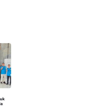
tuk
da