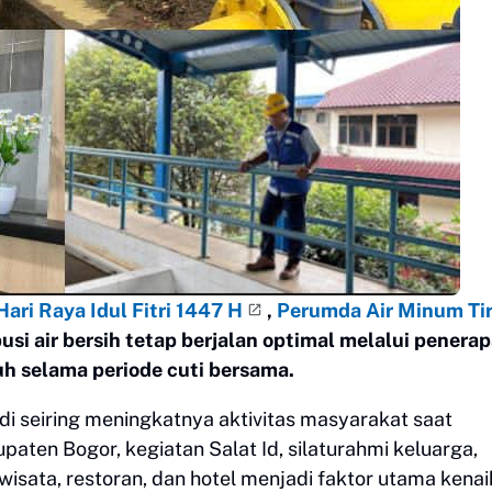
Hari Raya Idul Fitri 1447 H
,
Perumda Air Minum Ti
si air bersih tetap berjalan optimal melalui penera
uh selama periode cuti bersama.
adi seiring meningkatnya aktivitas masyarakat saat
paten Bogor, kegiatan Salat Id, silaturahmi keluarga,
isata, restoran, dan hotel menjadi faktor utama kena