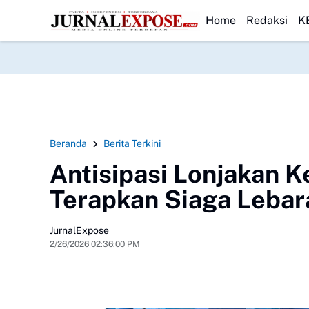
rgi Pemerintah
HEADLINE
DPRD Sukabumi Sahkan Perda Disabilitas dan Setuju
Home
Redaksi
K
Beranda
Berita Terkini
Antisipasi Lonjakan K
Terapkan Siaga Lebar
JurnalExpose
2/26/2026 02:36:00 PM