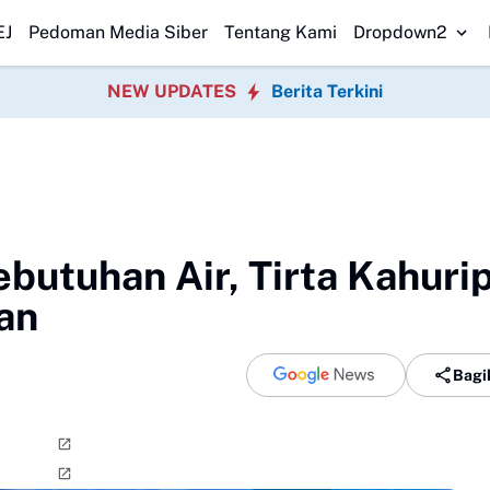
i Perubahan KUA-PPAS 2026
Korban Terakhir Kapal Pompong Tenggela
EJ
Pedoman Media Siber
Tentang Kami
Dropdown2
NEW UPDATES
Berita Terkini
ebutuhan Air, Tirta Kahuri
an
Bagi