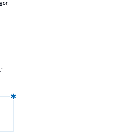
gor,
.”