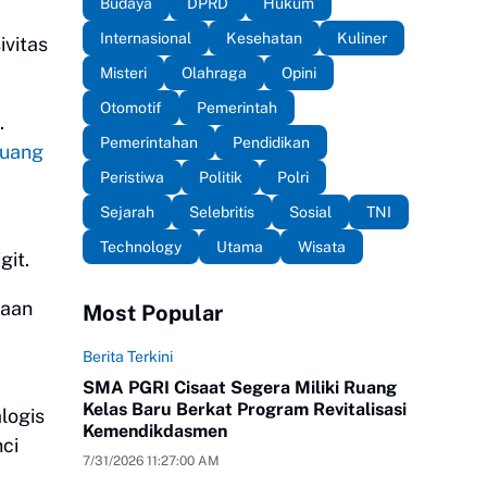
Budaya
DPRD
Hukum
Internasional
Kesehatan
Kuliner
ivitas
Misteri
Olahraga
Opini
Otomotif
Pemerintah
.
Pemerintahan
Pendidikan
luang
Peristiwa
Politik
Polri
Sejarah
Selebritis
Sosial
TNI
Technology
Utama
Wisata
git.
taan
Most Popular
Berita Terkini
SMA PGRI Cisaat Segera Miliki Ruang
Kelas Baru Berkat Program Revitalisasi
logis
Kemendikdasmen
ci
7/31/2026 11:27:00 AM