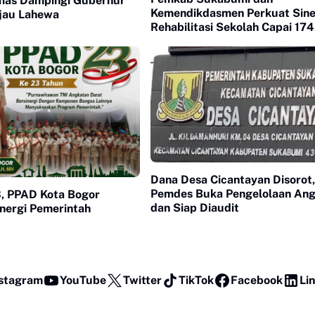
Nias Dampingi Gubernur
Kemendikdasmen Perkuat Sine
jau Lahewa
Rehabilitasi Sekolah Capai 174
Dana Desa Cicantayan Disorot,
Pemdes Buka Pengelolaan An
, PPAD Kota Bogor
dan Siap Diaudit
nergi Pemerintah
stagram
YouTube
Twitter
TikTok
Facebook
Li