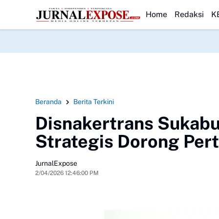
gi Pemerintah
HEADLINE
DPRD Sukabumi Sahkan Perda Disabilitas dan Setujui 
Home
Redaksi
K
Beranda
Berita Terkini
Disnakertrans Sukabu
Strategis Dorong Pe
JurnalExpose
2/04/2026 12:46:00 PM