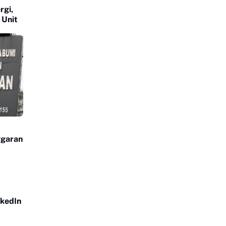
rgi,
 Unit
ggaran
nkedIn