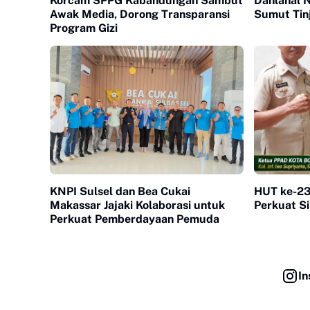
Korcam SPPG Kabandungan Sambut
Danlanal 
Awak Media, Dorong Transparansi
Sumut Tin
Program Gizi
KNPI Sulsel dan Bea Cukai
HUT ke-23
Makassar Jajaki Kolaborasi untuk
Perkuat Si
Perkuat Pemberdayaan Pemuda
In