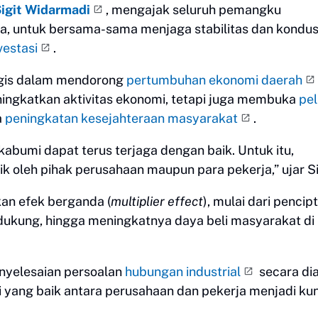
igit Widarmadi
, mengajak seluruh pemangku
a, untuk bersama-sama menjaga stabilitas dan kondus
vestasi
.
tegis dalam mendorong
pertumbuhan ekonomi daerah
eningkatkan aktivitas ekonomi, tetapi juga membuka
pe
a
peningkatan kesejahteraan masyarakat
.
kabumi dapat terus terjaga dengan baik. Untuk itu,
k oleh pihak perusahaan maupun para pekerja,” ujar Si
kan efek berganda (
multiplier effect
), mulai dari pencip
dukung, hingga meningkatnya daya beli masyarakat di
enyelesaian persoalan
hubungan industrial
secara dia
yang baik antara perusahaan dan pekerja menjadi kun