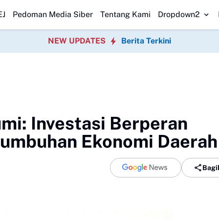
Perubahan KUA-PPAS 2026
Korban Terakhir Kapal Pompong Tenggelam 
EJ
Pedoman Media Siber
Tentang Kami
Dropdown2
NEW UPDATES
Berita Terkini
mi: Investasi Berperan
rtumbuhan Ekonomi Daerah
Bagi