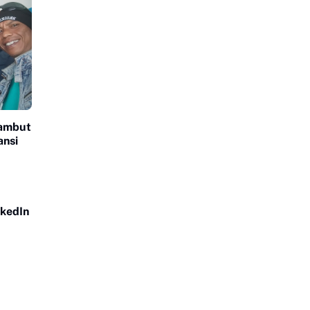
ambut
ansi
nkedIn