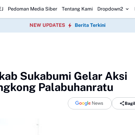
 Bogor Perkuat Sinergi Pemerintah
DPRD Sukabumi Sahkan Perda Disa
EJ
Pedoman Media Siber
Tentang Kami
Dropdown2
NEW UPDATES
Berita Terkini
kab Sukabumi Gelar Aksi
ngkong Palabuhanratu
Bagi