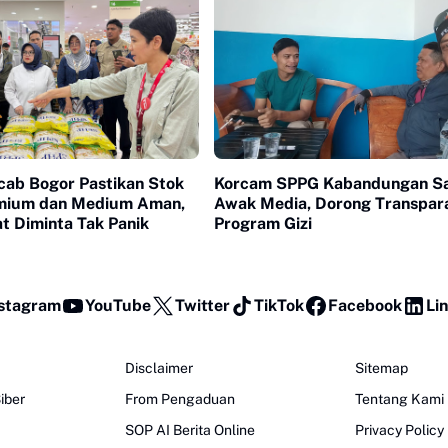
cab Bogor Pastikan Stok
Korcam SPPG Kabandungan S
mium dan Medium Aman,
Awak Media, Dorong Transpar
t Diminta Tak Panik
Program Gizi
stagram
YouTube
Twitter
TikTok
Facebook
Li
Disclaimer
Sitemap
iber
From Pengaduan
Tentang Kami
SOP AI Berita Online
Privacy Policy