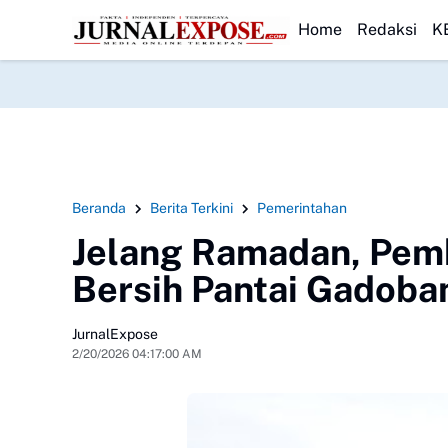
l Nias Dampingi Gubernur Sumut Tinjau Lahewa
HEADLINE
HUT ke-23, PPAD Kota
Home
Redaksi
K
Beranda
Berita Terkini
Pemerintahan
Jelang Ramadan, Pem
Bersih Pantai Gadoba
JurnalExpose
2/20/2026 04:17:00 AM