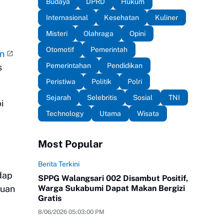
Budaya
DPRD
Hukum
Internasional
Kesehatan
Kuliner
Misteri
Olahraga
Opini
Otomotif
Pemerintah
n
Pemerintahan
Pendidikan
s
Peristiwa
Politik
Polri
Sejarah
Selebritis
Sosial
TNI
i
Technology
Utama
Wisata
Most Popular
Berita Terkini
dap
SPPG Walangsari 002 Disambut Positif,
juan
Warga Sukabumi Dapat Makan Bergizi
Gratis
8/06/2026 05:03:00 PM