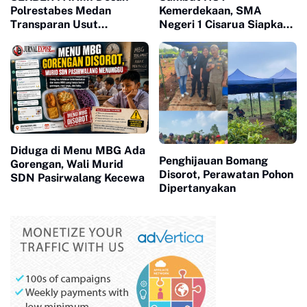
Polrestabes Medan
Kemerdekaan, SMA
Transparan Usut
Negeri 1 Cisarua Siapkan
Kematian Winda
Beragam Kegiatan untuk
Siswa
Diduga di Menu MBG Ada
Penghijauan Bomang
Gorengan, Wali Murid
Disorot, Perawatan Pohon
SDN Pasirwalang Kecewa
Dipertanyakan