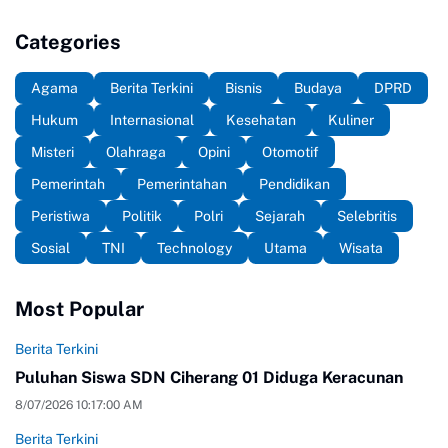
Categories
Agama
Berita Terkini
Bisnis
Budaya
DPRD
Hukum
Internasional
Kesehatan
Kuliner
Misteri
Olahraga
Opini
Otomotif
Pemerintah
Pemerintahan
Pendidikan
Peristiwa
Politik
Polri
Sejarah
Selebritis
Sosial
TNI
Technology
Utama
Wisata
Most Popular
Berita Terkini
Puluhan Siswa SDN Ciherang 01 Diduga Keracunan
8/07/2026 10:17:00 AM
Berita Terkini