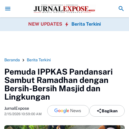
kan HUT RI
Diduga di Menu MBG Ada Gorengan, Wali Murid SDN Pasir
NEW UPDATES
Berita Terkini
Beranda
Berita Terkini
Pemuda IPPKAS Pandansari
Sambut Ramadhan dengan
Bersih-Bersih Masjid dan
Lingkungan
JurnalExpose
Bagikan
2/15/2026 10:59:00 AM