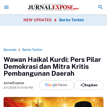
Menu MBG Ada Gorengan, Wali Murid SDN Pasirwalang Kecewa
SEKBER 
NEW UPDATES
Berita Terkini
Beranda
Berita Terkini
Wawan Haikal Kurdi: Pers Pilar
Demokrasi dan Mitra Kritis
Pembangunan Daerah
JurnalExpose
Bagikan
2/11/2026 01:15:00 PM