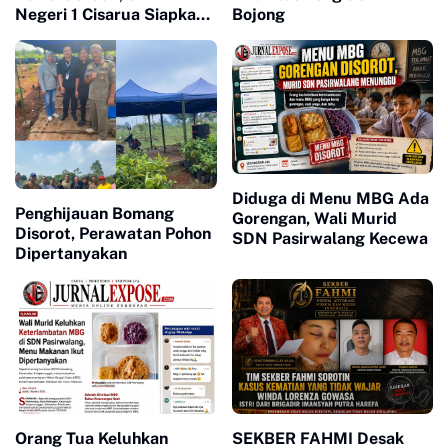
Negeri 1 Cisarua Siapkan
Bojong
Beragam Kegiatan untuk
Siswa
Diduga di Menu MBG Ada
Penghijauan Bomang
Gorengan, Wali Murid
Disorot, Perawatan Pohon
SDN Pasirwalang Kecewa
Dipertanyakan
Orang Tua Keluhkan
SEKBER FAHMI Desak