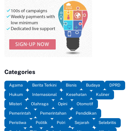
Categories
Agama
Berita Terkini
Bisnis
Budaya
DPRD
Hukum
Internasional
Kesehatan
Kuliner
Misteri
Olahraga
Opini
Otomotif
Pemerintah
Pemerintahan
Pendidikan
Peristiwa
Politik
Polri
Sejarah
Selebritis