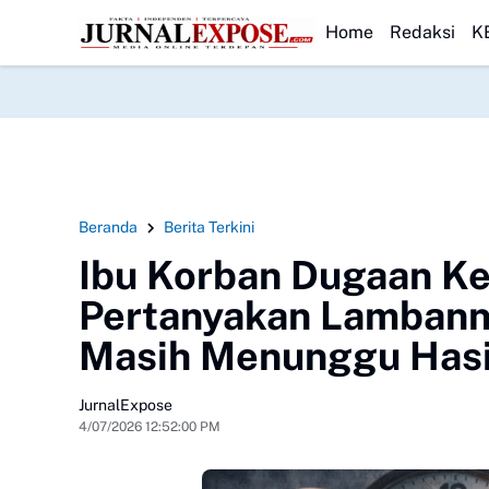
ingin Gelar Khitanan Massal Gratis
HEADLINE
Saka Bahari Lanal Dumai Ajak War
Home
Redaksi
K
Beranda
Berita Terkini
Ibu Korban Dugaan K
Pertanyakan Lambann
Masih Menunggu Hasi
JurnalExpose
4/07/2026 12:52:00 PM