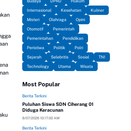
Budaya
DPRD
Hukum
Internasional
Kesehatan
Kuliner
ukan
Misteri
Olahraga
Opini
Otomotif
Pemerintah
ingga
Pemerintahan
Pendidikan
saan
Peristiwa
Politik
Polri
Sejarah
Selebritis
Sosial
TNI
ena
Technology
Utama
Wisata
anan
Most Popular
Berita Terkini
Puluhan Siswa SDN Ciherang 01
Diduga Keracunan
aku
8/07/2026 10:17:00 AM
Berita Terkini