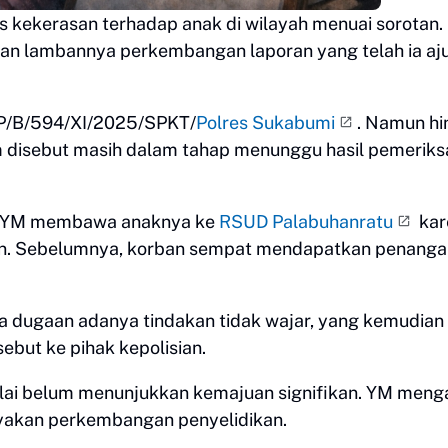
kekerasan terhadap anak di wilayah menuai sorotan.
kan lambannya perkembangan laporan yang telah ia aj
LP/B/594/XI/2025/SPKT/
Polres Sukabumi
. Namun h
kum disebut masih dalam tahap menunggu hasil pemerik
at YM membawa anaknya ke
RSUD Palabuhanratu
kar
han. Sebelumnya, korban sempat mendapatkan penang
 dugaan adanya tindakan tidak wajar, yang kemudian
ebut ke pihak kepolisian.
ilai belum menunjukkan kemajuan signifikan. YM meng
yakan perkembangan penyelidikan.