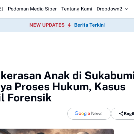
ga Peduli Pesisir
Danlanal Dumai Pimpin Bakti Sosial Bersihkan Pantai
EJ
Pedoman Media Siber
Tentang Kami
Dropdown2
NEW UPDATES
Berita Terkini
ekerasan Anak di Sukabum
ya Proses Hukum, Kasus
l Forensik
Bagi