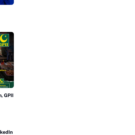
, GPII
nkedIn