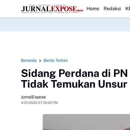
ransparan Usut Kematian Winda
HEADLINE
Forwatu Banten Soroti Dugaan Pen
Home
Redaksi
K
Beranda
Berita Terkini
Sidang Perdana di PN
Tidak Temukan Unsur
JurnalExpose
4/01/2026 07:18:00 PM