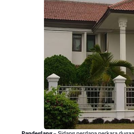
Pandeglang –
Sidang perdana perkara duga