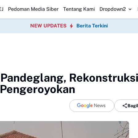
yimpangan Program P3TGAI 2026 Bersama
Warga Sobang Gotong Royon
EJ
Pedoman Media Siber
Tentang Kami
Dropdown2
NEW UPDATES
Berita Terkini
 Pandeglang, Rekonstruks
 Pengeroyokan
Bagi