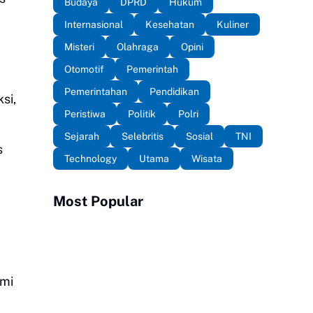
Budaya
DPRD
Hukum
Internasional
Kesehatan
Kuliner
Misteri
Olahraga
Opini
Otomotif
Pemerintah
Pemerintahan
Pendidikan
si,
Peristiwa
Politik
Polri
Sejarah
Selebritis
Sosial
TNI
s
Technology
Utama
Wisata
Most Popular
ami