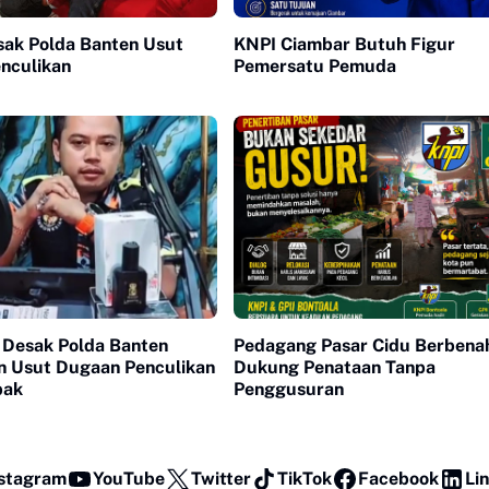
sak Polda Banten Usut
KNPI Ciambar Butuh Figur
nculikan
Pemersatu Pemuda
 Desak Polda Banten
Pedagang Pasar Cidu Berbenah
n Usut Dugaan Penculikan
Dukung Penataan Tanpa
bak
Penggusuran
stagram
YouTube
Twitter
TikTok
Facebook
Li