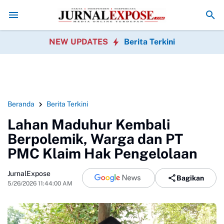
 Menu MBG Ada Gorengan, Wali Murid SDN Pasirwalang Kecewa
SEKBE
NEW UPDATES
Berita Terkini
Beranda
Berita Terkini
Lahan Maduhur Kembali
Berpolemik, Warga dan PT
PMC Klaim Hak Pengelolaan
JurnalExpose
Bagikan
5/26/2026 11:44:00 AM