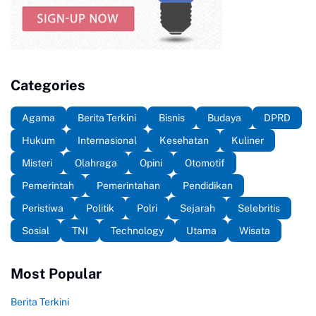
Categories
Agama
Berita Terkini
Bisnis
Budaya
DPRD
Hukum
Internasional
Kesehatan
Kuliner
Misteri
Olahraga
Opini
Otomotif
Pemerintah
Pemerintahan
Pendidikan
Peristiwa
Politik
Polri
Sejarah
Selebritis
Sosial
TNI
Technology
Utama
Wisata
Most Popular
Berita Terkini