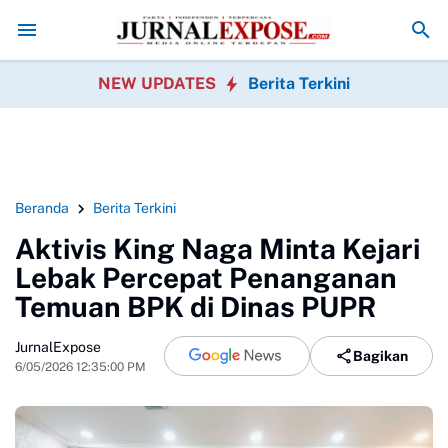
edia
King Naga Pertanyakan Penanganan Perkara Uun oleh Polisi
Jaro
NEW UPDATES
Berita Terkini
Beranda
Berita Terkini
Aktivis King Naga Minta Kejari
Lebak Percepat Penanganan
Temuan BPK di Dinas PUPR
JurnalExpose
Bagikan
6/05/2026 12:35:00 PM