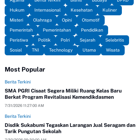
Agama
Berita Terkini
Bisnis
Budaya
DPRD
Hukum
Internasional
Kesehatan
Kuliner
Misteri
Olahraga
Opini
Otomotif
Pemerintah
Pemerintahan
Pendidikan
Peristiwa
Politik
Polri
Sejarah
Selebritis
Sosial
TNI
Technology
Utama
Wisata
Most Popular
Berita Terkini
SMA PGRI Cisaat Segera Miliki Ruang Kelas Baru
Berkat Program Revitalisasi Kemendikdasmen
7/31/2026 11:27:00 AM
Berita Terkini
Disdik Sukabumi Tegaskan Larangan Jual Seragam dan
Tarik Pungutan Sekolah
7/30/2026 09:30:00 AM