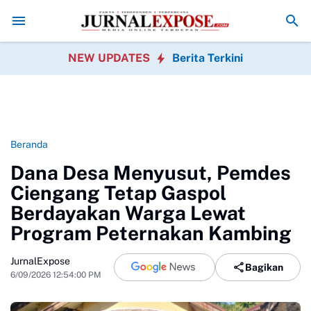
gi Polres Nias, Perkuat Sinergi TNI AL dan Polri Jaga Kamtibmas
KNPI 
NEW UPDATES
Berita Terkini
Beranda
Dana Desa Menyusut, Pemdes
Ciengang Tetap Gaspol
Berdayakan Warga Lewat
Program Peternakan Kambing
JurnalExpose
Bagikan
6/09/2026 12:54:00 PM