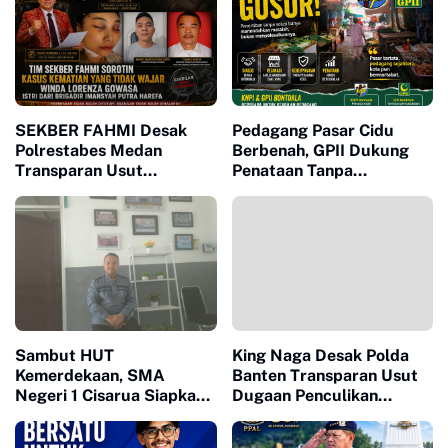
SEKBER FAHMI Desak
Pedagang Pasar Cidu
Polrestabes Medan
Berbenah, GPII Dukung
Transparan Usut
Penataan Tanpa
Kematian Winda
Penggusuran
Sambut HUT
King Naga Desak Polda
Kemerdekaan, SMA
Banten Transparan Usut
Negeri 1 Cisarua Siapkan
Dugaan Penculikan
Beragam Kegiatan untuk
Aktivis Lebak
Siswa