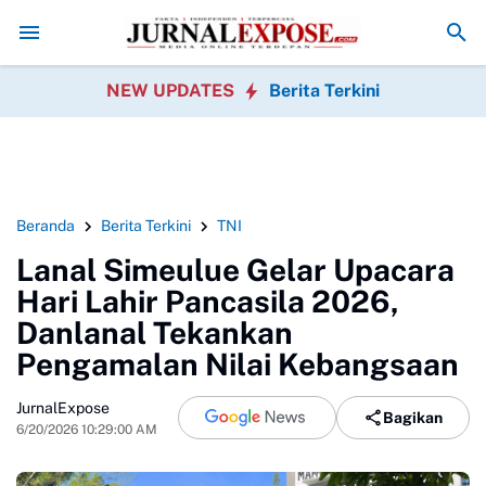
a Sobang Gotong Royong Sambut HUT Ke-81 Republik Indonesia
Peda
NEW UPDATES
Berita Terkini
Beranda
Berita Terkini
TNI
Lanal Simeulue Gelar Upacara
Hari Lahir Pancasila 2026,
Danlanal Tekankan
Pengamalan Nilai Kebangsaan
JurnalExpose
Bagikan
6/20/2026 10:29:00 AM