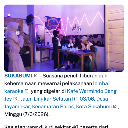
SUKABUMI
– Suasana penuh hiburan dan
kebersamaan mewarnai pelaksanaan
lomba
karaoke
yang digelar di
Kafe Warmindo Bang
Jey
,
Jalan Lingkar Selatan RT 03/06, Desa
Jayamekar, Kecamatan Baros, Kota Sukabumi
,
Minggu (7/6/2026).
Kegiatan yang diikuti sekitar 40 peserta dari