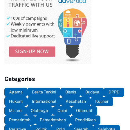
Categories
Agama
Berita Terkini
Bisnis
Budaya
DPRD
Hukum
Internasional
Kesehatan
Kuliner
Misteri
Olahraga
Opini
Otomotif
Pemerintah
Pemerintahan
Pendidikan
Peristiwa
Politik
Polri
Sejarah
Selebritis