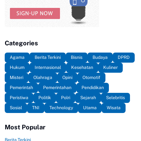
Categories
Agama
Berita Terkini
Bisnis
Budaya
DPRD
Hukum
Internasional
Kesehatan
Kuliner
Misteri
Olahraga
Opini
Otomotif
Pemerintah
Pemerintahan
Pendidikan
Peristiwa
Politik
Polri
Sejarah
Selebritis
Sosial
TNI
Technology
Utama
Wisata
Most Popular
Berita Terkini