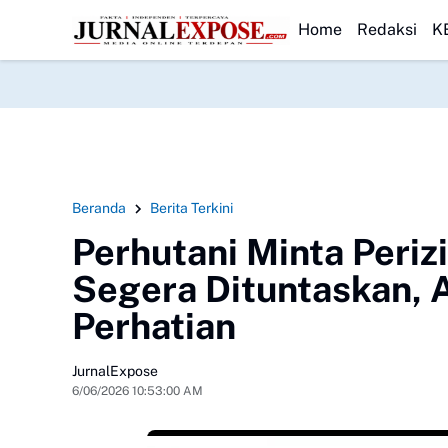
rintah
DPRD Sukabumi Sahkan Perda Disabilitas dan Setujui Peruba
HEADLINE
Home
Redaksi
K
Beranda
Berita Terkini
Perhutani Minta Peri
Segera Dituntaskan, A
Perhatian
JurnalExpose
6/06/2026 10:53:00 AM