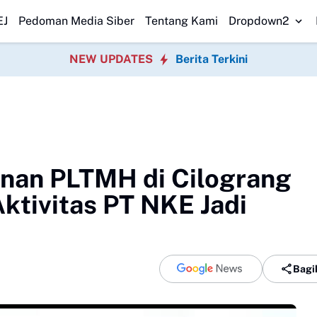
han KUA-PPAS 2026
Korban Terakhir Kapal Pompong Tenggelam di Mera
EJ
Pedoman Media Siber
Tentang Kami
Dropdown2
NEW UPDATES
Berita Terkini
zinan PLTMH di Cilograng
ktivitas PT NKE Jadi
Bagi