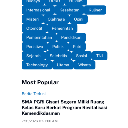
Budaya
DPRD
Hukum
Internasional
Kesehatan
Kuliner
Misteri
Olahraga
Opini
Otomotif
Pemerintah
Pemerintahan
Pendidikan
Peristiwa
Politik
Polri
Sejarah
Selebritis
Sosial
TNI
Technology
Utama
Wisata
Most Popular
Berita Terkini
SMA PGRI Cisaat Segera Miliki Ruang
Kelas Baru Berkat Program Revitalisasi
Kemendikdasmen
7/31/2026 11:27:00 AM