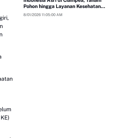
Indonesia Asri di Ciampea, Tanam
Pohon hingga Layanan Kesehatan
Gratis
8/01/2026 11:05:00 AM
iri,
n
n
a
aatan
belum
NKE)