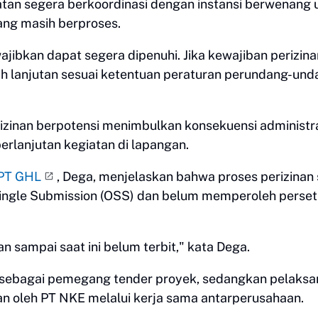
atan segera berkoordinasi dengan instansi berwenang 
ang masih berproses.
jibkan dapat segera dipenuhi. Jika kewajiban perizina
ah lanjutan sesuai ketentuan peraturan perundang-un
zinan berpotensi menimbulkan konsekuensi administra
lanjutan kegiatan di lapangan.
PT GHL
, Dega, menjelaskan bahwa proses perizinan 
 Single Submission (OSS) dan belum memperoleh perse
n sampai saat ini belum terbit," kata Dega.
 sebagai pemegang tender proyek, sedangkan pelaks
n oleh PT NKE melalui kerja sama antarperusahaan.