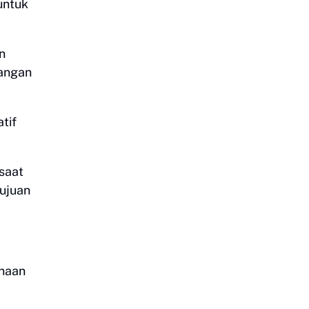
untuk
n
dangan
tif
saat
tujuan
anaan