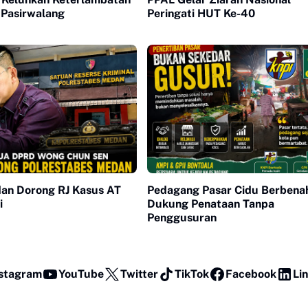
Pasirwalang
Peringati HUT Ke-40
n Dorong RJ Kasus AT
Pedagang Pasar Cidu Berbenah
i
Dukung Penataan Tanpa
Penggusuran
stagram
YouTube
Twitter
TikTok
Facebook
Li