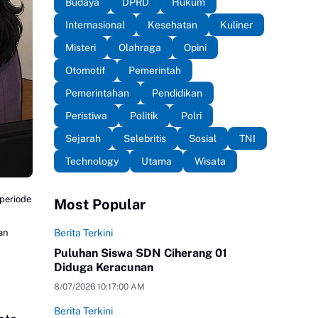
Budaya
DPRD
Hukum
Internasional
Kesehatan
Kuliner
Misteri
Olahraga
Opini
Otomotif
Pemerintah
Pemerintahan
Pendidikan
Peristiwa
Politik
Polri
Sejarah
Selebritis
Sosial
TNI
Technology
Utama
Wisata
periode
Most Popular
Berita Terkini
an
Puluhan Siswa SDN Ciherang 01
Diduga Keracunan
8/07/2026 10:17:00 AM
Berita Terkini