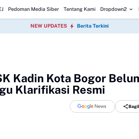
impangan Program P3TGAI 2026 Bersama
Warga Sobang Gotong Royong
EJ
Pedoman Media Siber
Tentang Kami
Dropdown2
NEW UPDATES
Berita Terkini
SK Kadin Kota Bogor Belu
gu Klarifikasi Resmi
Bagi