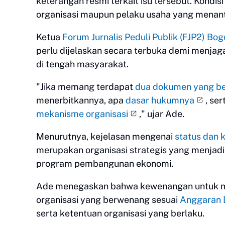
keterangan resmi terkait isu tersebut. Kondi
organisasi maupun pelaku usaha yang menant
Ketua
Forum Jurnalis Peduli Publik (FJP2) Bo
perlu dijelaskan secara terbuka demi menja
di tengah masyarakat.
"Jika memang terdapat
dua dokumen yang b
menerbitkannya, apa
dasar hukumnya
, se
mekanisme organisasi
," ujar Ade.
Menurutnya, kejelasan mengenai
status dan
merupakan organisasi strategis yang menjadi
program pembangunan ekonomi.
Ade menegaskan bahwa kewenangan untuk m
organisasi yang berwenang sesuai
Anggaran 
serta ketentuan organisasi yang berlaku.