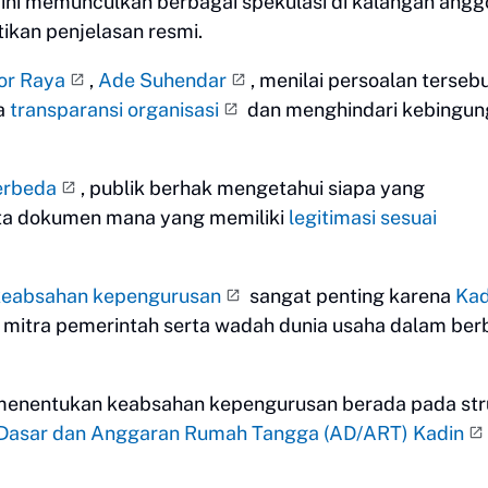
si ini memunculkan berbagai spekulasi di kalangan angg
ikan penjelasan resmi.
gor Raya
,
Ade Suhendar
, menilai persoalan terseb
ga
transparansi organisasi
dan menghindari kebingun
erbeda
, publik berhak mengetahui siapa yang
rta dokumen mana yang memiliki
legitimasi sesuai
 keabsahan kepengurusan
sangat penting karena
Kad
 mitra pemerintah serta wadah dunia usaha dalam ber
enentukan keabsahan kepengurusan berada pada str
Dasar dan Anggaran Rumah Tangga (AD/ART) Kadin