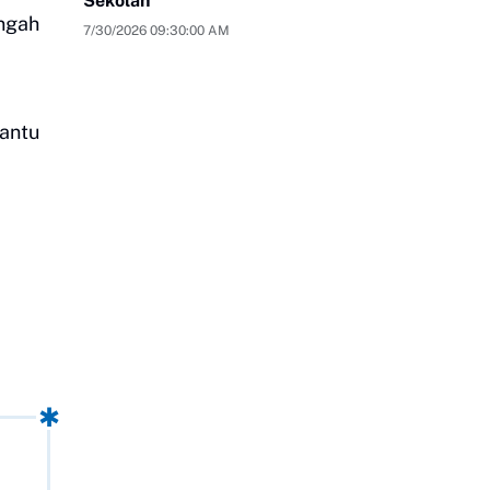
Sekolah
engah
7/30/2026 09:30:00 AM
bantu