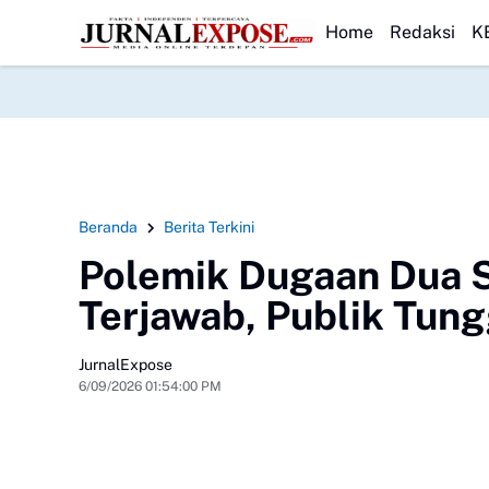
ansparan Usut Kematian Winda
HEADLINE
Forwatu Banten Soroti Dugaan Peny
Home
Redaksi
K
Beranda
Berita Terkini
Polemik Dugaan Dua 
Terjawab, Publik Tung
JurnalExpose
6/09/2026 01:54:00 PM