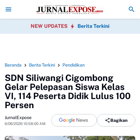
des Buka Pengelolaan Anggaran dan Siap Diaudit
Korcam SPPG Kaban
NEW UPDATES
Berita Terkini
Beranda
Berita Terkini
Pendidikan
SDN Siliwangi Cigombong
Gelar Pelepasan Siswa Kelas
VI, 114 Peserta Didik Lulus 100
Persen
JurnalExpose
Bagikan
6/06/2026 10:58:00 AM