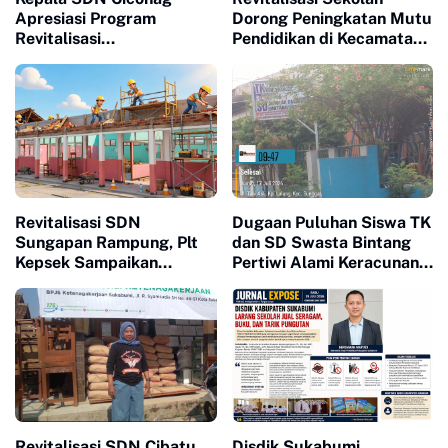
Apresiasi Program
Dorong Peningkatan Mutu
Revitalisasi
Pendidikan di Kecamatan
Kemendikdasmen, Dorong
Cisaat
Peningkatan Mutu
Pendidikan
Revitalisasi SDN
Dugaan Puluhan Siswa TK
Sungapan Rampung, Plt
dan SD Swasta Bintang
Kepsek Sampaikan
Pertiwi Alami Keracunan
Apresiasi dan Harap
Usai Mengonsumsi
Perhatian untuk SD
Makanan Program MBG
Cibunar 3
Revitalisasi SDN Cibatu
Disdik Sukabumi