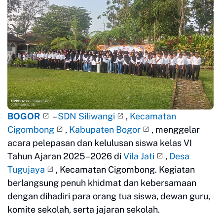
BOGOR
–
SDN Siliwangi
,
Kecamatan
Cigombong
,
Kabupaten Bogor
, menggelar
acara pelepasan dan kelulusan siswa kelas VI
Tahun Ajaran 2025–2026 di
Vila Jati
,
Desa
Tugujaya
, Kecamatan Cigombong. Kegiatan
berlangsung penuh khidmat dan kebersamaan
dengan dihadiri para orang tua siswa, dewan guru,
komite sekolah, serta jajaran sekolah.