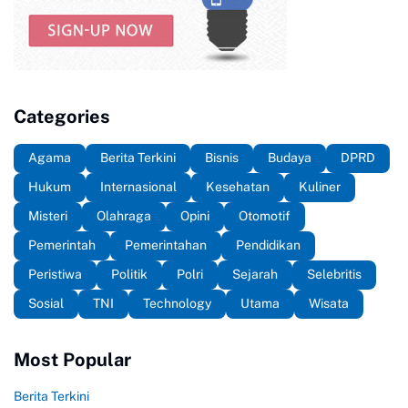
Categories
Agama
Berita Terkini
Bisnis
Budaya
DPRD
Hukum
Internasional
Kesehatan
Kuliner
Misteri
Olahraga
Opini
Otomotif
Pemerintah
Pemerintahan
Pendidikan
Peristiwa
Politik
Polri
Sejarah
Selebritis
Sosial
TNI
Technology
Utama
Wisata
Most Popular
Berita Terkini