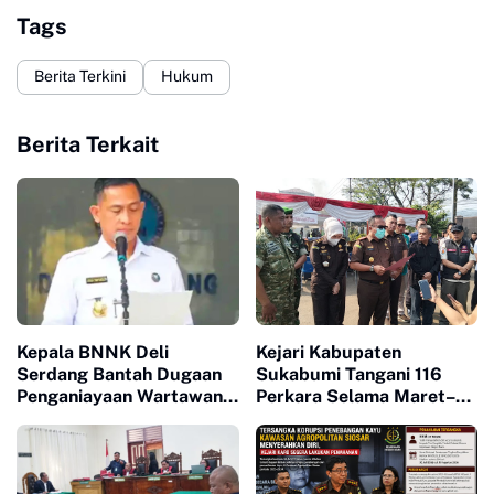
Tags
Berita Terkini
Hukum
Berita Terkait
Kepala BNNK Deli
Kejari Kabupaten
Serdang Bantah Dugaan
Sukabumi Tangani 116
Penganiayaan Wartawan,
Perkara Selama Maret–
Tegaskan Komitmen
Juni 2026, Musnahkan
Berantas Narkotika
Barang Bukti Narkotika
dan Sajam