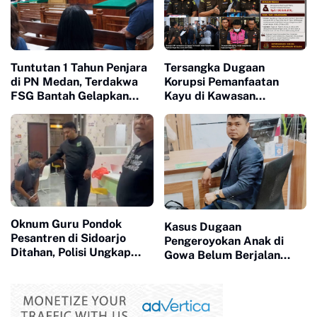
Tuntutan 1 Tahun Penjara
Tersangka Dugaan
di PN Medan, Terdakwa
Korupsi Pemanfaatan
FSG Bantah Gelapkan
Kayu di Kawasan
Mobil : “Saya Masih Punya
Agropolitan Siosar
Itikad Baik Bayar Kredit"
Menyerahkan Diri, Kejari
Karo Lakukan Penahanan
Oknum Guru Pondok
Kasus Dugaan
Pesantren di Sidoarjo
Pengeroyokan Anak di
Ditahan, Polisi Ungkap
Gowa Belum Berjalan
Dugaan Kekerasan
Signifikan, Kuasa Hukum
Seksual terhadap
Desak PPA Polres Gowa
Santriwati di Bawah Umur
Percepat Penanganan