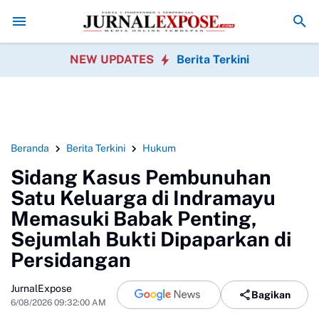
 Sobang Gotong Royong Sambut HUT Ke-81 Republik Indonesia
Pedag
NEW UPDATES
Berita Terkini
Beranda
Berita Terkini
Hukum
Sidang Kasus Pembunuhan
Satu Keluarga di Indramayu
Memasuki Babak Penting,
Sejumlah Bukti Dipaparkan di
Persidangan
JurnalExpose
Bagikan
6/08/2026 09:32:00 AM