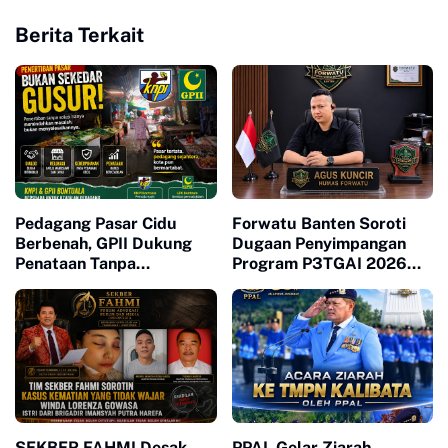
Berita Terkait
Pedagang Pasar Cidu
Forwatu Banten Soroti
Berbenah, GPII Dukung
Dugaan Penyimpangan
Penataan Tanpa
Program P3TGAI 2026
Penggusuran
Bersama
SEKBER FAHMI Desak
PPAL Gelar Ziarah