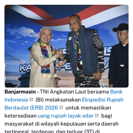
Banjarmasin
– TNI Angkatan Laut bersama
Bank
Indonesia
(BI) melaksanakan
Ekspedisi Rupiah
Berdaulat (ERB) 2026
untuk memastikan
ketersediaan
uang rupiah layak edar
bagi
masyarakat di wilayah kepulauan serta daerah
tertinggal, terdepan, dan terluar (3T) di