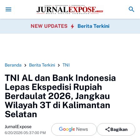
g Gotong Royong Sambut HUT Ke-81 Republik Indonesia
Pedagang Pa
NEW UPDATES
Berita Terkini
Beranda
Berita Terkini
TNI
TNI AL dan Bank Indonesia
Lepas Ekspedisi Rupiah
Berdaulat 2026, Jangkau
Wilayah 3T di Kalimantan
Selatan
JurnalExpose
Bagikan
6/20/2026 05:37:00 PM