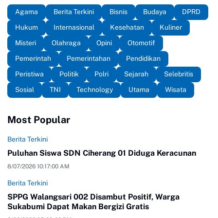
Agama
Berita Terkini
Bisnis
Budaya
DPRD
Hukum
Internasional
Kesehatan
Kuliner
Misteri
Olahraga
Opini
Otomotif
Pemerintah
Pemerintahan
Pendidikan
Peristiwa
Politik
Polri
Sejarah
Selebritis
Sosial
TNI
Technology
Utama
Wisata
Most Popular
Berita Terkini
Puluhan Siswa SDN Ciherang 01 Diduga Keracunan
8/07/2026 10:17:00 AM
Berita Terkini
SPPG Walangsari 002 Disambut Positif, Warga
Sukabumi Dapat Makan Bergizi Gratis