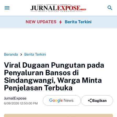
ayakan HUT RI
Diduga di Menu MBG Ada Gorengan, Wali Murid SDN P
NEW UPDATES
Berita Terkini
Beranda
Berita Terkini
Viral Dugaan Pungutan pada
Penyaluran Bansos di
Sindangwangi, Warga Minta
Penjelasan Terbuka
JurnalExpose
Bagikan
6/09/2026 12:50:00 PM