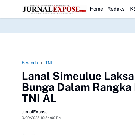
an KUA-PPAS 2026
HEADLINE
Korban Terakhir Kapal Pompong Tenggelam di Mera
Home
Redaksi
K
Beranda
TNI
Lanal Simeulue Laksa
Bunga Dalam Rangka
TNI AL
JurnalExpose
9/09/2025 10:54:00 PM