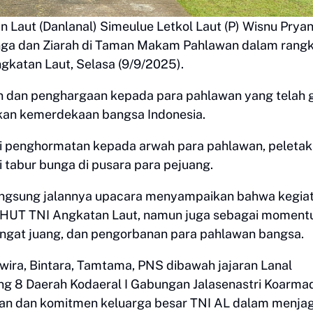
 Laut (Danlanal) Simeulue Letkol Laut (P) Wisnu Prya
Bunga dan Ziarah di Taman Makam Pahlawan dalam rang
gkatan Laut, Selasa (9/9/2025).
n dan penghargaan kepada para pahlawan yang telah 
an kemerdekaan bangsa Indonesia.
i penghormatan kepada arwah para pahlawan, peleta
i tabur bunga di pusara para pejuang.
gsung jalannya upacara menyampaikan bahwa kegiata
tan HUT TNI Angkatan Laut, namun juga sebagai momen
mangat juang, dan pengorbanan para pahlawan bangsa.
rwira, Bintara, Tamtama, PNS dibawah jajaran Lanal
ang 8 Daerah Kodaeral I Gabungan Jalasenastri Koarmad
n dan komitmen keluarga besar TNI AL dalam menja