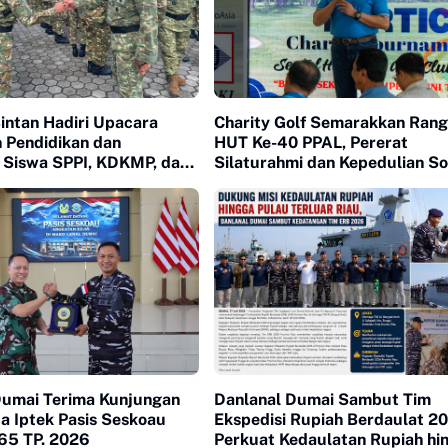
intan Hadiri Upacara
Charity Golf Semarakkan Rang
 Pendidikan dan
HUT Ke-40 PPAL, Pererat
n Siswa SPPI, KDKMP, dan
Silaturahmi dan Kepedulian So
Dumai Terima Kunjungan
Danlanal Dumai Sambut Tim
ja Iptek Pasis Seskoau
Ekspedisi Rupiah Berdaulat 2
65 TP. 2026
Perkuat Kedaulatan Rupiah hi