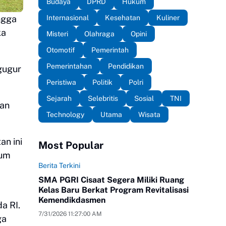
Budaya
DPRD
Hukum
Internasional
Kesehatan
Kuliner
ngga
ka
Misteri
Olahraga
Opini
Otomotif
Pemerintah
Pemerintahan
Pendidikan
gugur
Peristiwa
Politik
Polri
Sejarah
Selebritis
Sosial
TNI
kan
Technology
Utama
Wisata
n ini
Most Popular
tum
Berita Terkini
SMA PGRI Cisaat Segera Miliki Ruang
Kelas Baru Berkat Program Revitalisasi
Kemendikdasmen
a RI.
7/31/2026 11:27:00 AM
ga