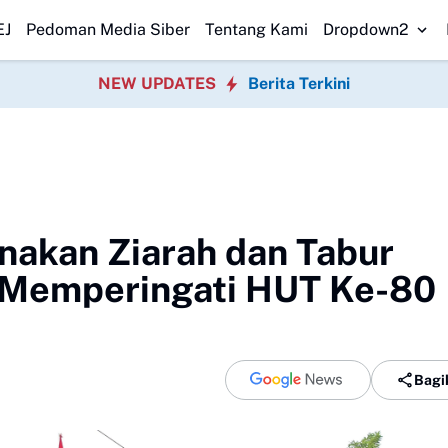
nti Ditemukan, Tim SAR Gabungan Evakuasi 2 Jenazah
SPPG Walangsar
EJ
Pedoman Media Siber
Tentang Kami
Dropdown2
NEW UPDATES
Berita Terkini
nakan Ziarah dan Tabur
 Memperingati HUT Ke-80
Bagi