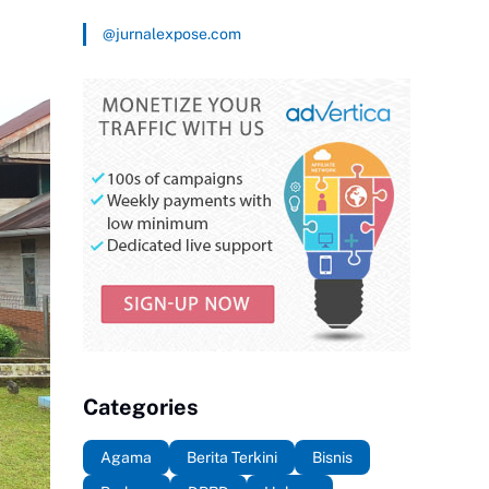
@jurnalexpose.com
Categories
Agama
Berita Terkini
Bisnis