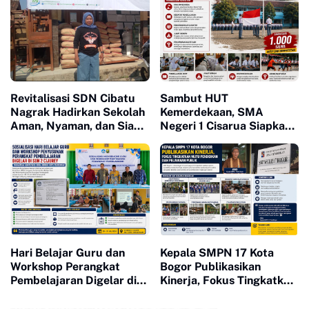
Revitalisasi SDN Cibatu
Sambut HUT
Nagrak Hadirkan Sekolah
Kemerdekaan, SMA
Aman, Nyaman, dan Siap
Negeri 1 Cisarua Siapkan
Tingkatkan Mutu
Beragam Kegiatan untuk
Pendidikan
Siswa
Hari Belajar Guru dan
Kepala SMPN 17 Kota
Workshop Perangkat
Bogor Publikasikan
Pembelajaran Digelar di
Kinerja, Fokus Tingkatkan
SDN 2 Cijurey, Perkuat
Mutu Pendidikan dan
Kompetensi Pendidik
Pelayanan Publik