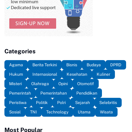
Categories
Agama
Berita Terkini
Bisnis
Budaya
DPRD
Hukum
Internasional
Kesehatan
Kuliner
Misteri
Olahraga
Opini
Otomotif
Pemerintah
Pemerintahan
Pendidikan
Peristiwa
Politik
Polri
Sejarah
Selebritis
Sosial
TNI
Technology
Utama
Wisata
Most Popular