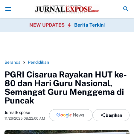
sak Polrestabes Medan Transparan Usut Kematian Winda
Forwatu B
NEW UPDATES
Berita Terkini
Beranda
Pendidikan
PGRI Cisarua Rayakan HUT ke-
80 dan Hari Guru Nasional,
Semangat Guru Menggema di
Puncak
JurnalExpose
Bagikan
11/26/2025 08:22:00 AM