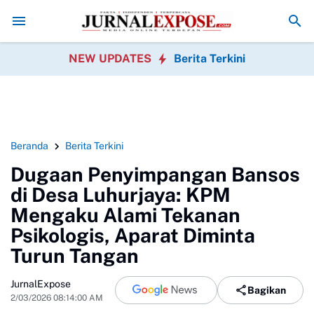
an Desa
Dana Desa Cicantayan Disorot, Pemdes Buka Pengelolaan Angg
NEW UPDATES
Berita Terkini
Beranda
Berita Terkini
Dugaan Penyimpangan Bansos
di Desa Luhurjaya: KPM
Mengaku Alami Tekanan
Psikologis, Aparat Diminta
Turun Tangan
JurnalExpose
Bagikan
2/03/2026 08:14:00 AM