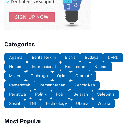
Categories
Agama
Berita Terkini
Bisnis
Budaya
DPRD
Hukum
Internasional
Kesehatan
Kuliner
Misteri
Olahraga
Opini
Otomotif
Pemerintah
Pemerintahan
Pendidikan
Peristiwa
Politik
Polri
Sejarah
Selebritis
Sosial
TNI
Technology
Utama
Wisata
Most Popular