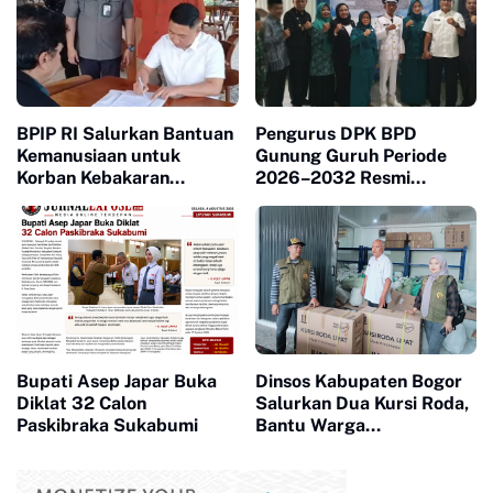
BPIP RI Salurkan Bantuan
Pengurus DPK BPD
Kemanusiaan untuk
Gunung Guruh Periode
Korban Kebakaran
2026–2032 Resmi
Kasepuhan Ciptamulya di
Dilantik, Dorong Sinergi
Cisolok
Pemerintahan Desa
Bupati Asep Japar Buka
Dinsos Kabupaten Bogor
Diklat 32 Calon
Salurkan Dua Kursi Roda,
Paskibraka Sukabumi
Bantu Warga
Megamendung dan
Ciomas