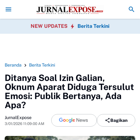
al Pompong Tenggelam di Meranti Ditemukan, Tim SAR Gabungan Evak
NEW UPDATES
Berita Terkini
Beranda
Berita Terkini
Ditanya Soal Izin Galian,
Oknum Aparat Diduga Tersulut
Emosi: Publik Bertanya, Ada
Apa?
JurnalExpose
Bagikan
3/01/2026 11:09:00 AM