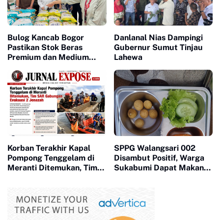
Bulog Kancab Bogor
Danlanal Nias Dampingi
Pastikan Stok Beras
Gubernur Sumut Tinjau
Premium dan Medium
Lahewa
Aman, Masyarakat
Diminta Tak Panik
Korban Terakhir Kapal
SPPG Walangsari 002
Pompong Tenggelam di
Disambut Positif, Warga
Meranti Ditemukan, Tim
Sukabumi Dapat Makan
SAR Gabungan Evakuasi 2
Bergizi Gratis
Jenazah