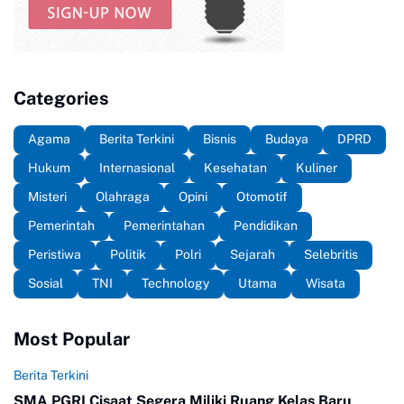
Categories
Agama
Berita Terkini
Bisnis
Budaya
DPRD
Hukum
Internasional
Kesehatan
Kuliner
Misteri
Olahraga
Opini
Otomotif
Pemerintah
Pemerintahan
Pendidikan
Peristiwa
Politik
Polri
Sejarah
Selebritis
Sosial
TNI
Technology
Utama
Wisata
Most Popular
Berita Terkini
SMA PGRI Cisaat Segera Miliki Ruang Kelas Baru